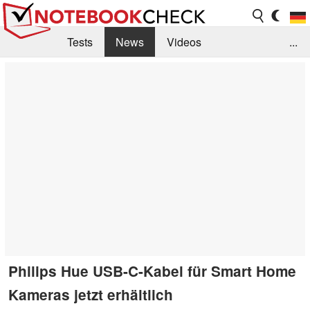
Tests
News
Videos
...
Benchmarks & Tech
Externe Tests
Kaufberatung
Deals
Suche
Jobs
Forum
Philips Hue USB-C-Kabel für Smart Home
Kameras jetzt erhältlich