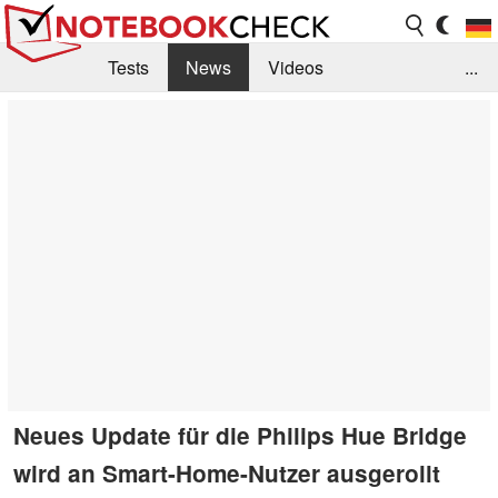
Tests
News
Videos
...
Benchmarks & Tech
Externe Tests
Kaufberatung
Deals
Suche
Jobs
Forum
Neues Update für die Philips Hue Bridge
wird an Smart-Home-Nutzer ausgerollt