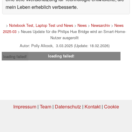
mein Leben erheblich verbesserte.
>
Notebook Test, Laptop Test und News
>
News
>
Newsarchiv
>
News
2025-03
> Neues Update für die Philips Hue Bridge wird an Smart-Home-
Nutzer ausgerollt
Autor: Polly Allcock, 3.03.2025 (Update: 18.02.2026)
loading failed!
loading failed!
Impressum
|
Team
|
Datenschutz
|
Kontakt
|
Cookie
Einstellungen
| 06.08.2026 08:55
* Beim Kauf über einen Affiliate-Link kann Notebookcheck eine Vergütung
erhalten. Vielen Dank für Ihre Unterstützung!.