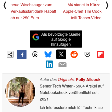
⟨
⟩
neue Wischsauger zum
M4 startet in Kürze:
Verkaufsstart dank Rabatt
Apple-Chef Tim Cook
ab nur 250 Euro
teilt Teaser-Video
Als bevorzugte Quelle
auf Google
hinzufügen
Autor des
Originals
:
Polly Allcock
-
Senior Tech Writer
- 5964 Artikel auf
Notebookcheck veröffentlicht
seit
2021
Ich interessiere mich für Technik, so