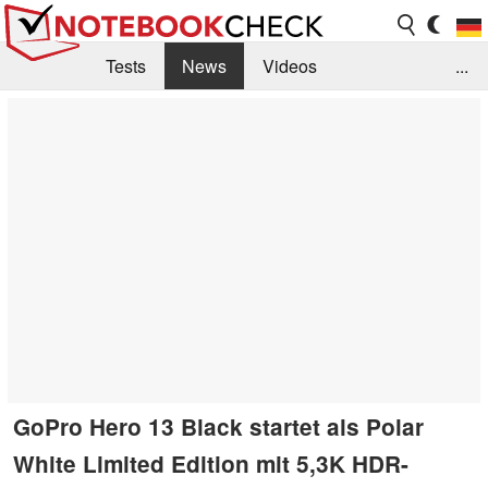
Tests
News
Videos
...
Benchmarks & Tech
Externe Tests
Kaufberatung
Deals
Suche
Jobs
Forum
GoPro Hero 13 Black startet als Polar
White Limited Edition mit 5,3K HDR-