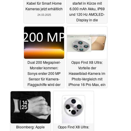
Kabel für Smart Home
startet in Kürze mit
Kameras jetzt erhältlich
6.000 mAh Akku, IP69
und 120 Hz AMOLED-
24.03.2025
Display in die
Mittelklasse
24.03.2025
Dual 200 Megapixel-
Oppo Find X8 Ultra:
Monster kommen:
Vorteile der
Sonys erster 200 MP
Hasselblad-Kamera im
Sensor für Kamera-
Photo-Vergleich mit
Flaggschiffe wird der
iPhone 16 Pro Max, ein
bisher größte laut Leak
Oppo Find X8s+ und
Launchtermin
24.03.2025
24.03.2025
Bloomberg: Apple
Oppo Find X8 Ultra: