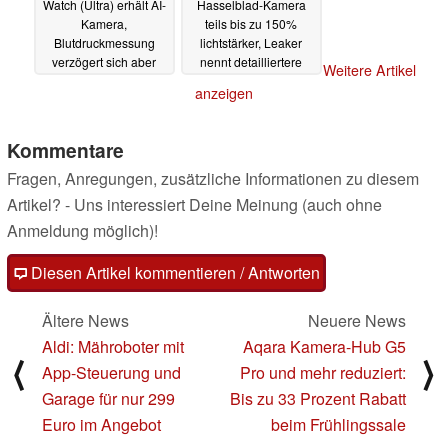
Watch (Ultra) erhält AI-
Hasselblad-Kamera
Kamera,
teils bis zu 150%
Blutdruckmessung
lichtstärker, Leaker
verzögert sich aber
nennt detailliertere
Weitere Artikel
Specs
23.03.2025
23.03.2025
anzeigen
Kommentare
Fragen, Anregungen, zusätzliche Informationen zu diesem
Artikel? - Uns interessiert Deine Meinung (auch ohne
Anmeldung möglich)!
Diesen Artikel kommentieren / Antworten
Ältere News
Neuere News
Aldi: Mähroboter mit
Aqara Kamera-Hub G5
⟨
⟩
App-Steuerung und
Pro und mehr reduziert:
Garage für nur 299
Bis zu 33 Prozent Rabatt
Euro im Angebot
beim Frühlingssale