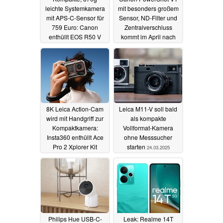
leichte Systemkamera
mit besonders großem
mit APS-C-Sensor für
Sensor, ND-Filter und
759 Euro: Canon
Zentralverschluss
enthüllt EOS R50 V
kommt im April nach
Europa
26.03.2025
26.03.2025
8K Leica Action-Cam
Leica M11-V soll bald
wird mit Handgriff zur
als kompakte
Kompaktkamera:
Vollformat-Kamera
Insta360 enthüllt Ace
ohne Messsucher
Pro 2 Xplorer Kit
starten
24.03.2025
25.03.2025
Philips Hue USB-C-
Leak: Realme 14T