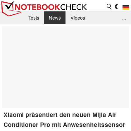
Tests
News
Videos
...
Benchmarks & Tech
Externe Tests
Kaufberatung
Deals
Suche
Jobs
Forum
Xiaomi präsentiert den neuen Mijia Air
Conditioner Pro mit Anwesenheitssensor