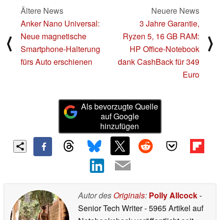
Ältere News
Neuere News
Anker Nano Universal:
3 Jahre Garantie,
Neue magnetische
Ryzen 5, 16 GB RAM:
⟨
⟩
Smartphone-Halterung
HP Office-Notebook
fürs Auto erschienen
dank CashBack für 349
Euro
Als bevorzugte Quelle
auf Google
hinzufügen
Autor des
Originals
:
Polly Allcock
-
Senior Tech Writer
- 5965 Artikel auf