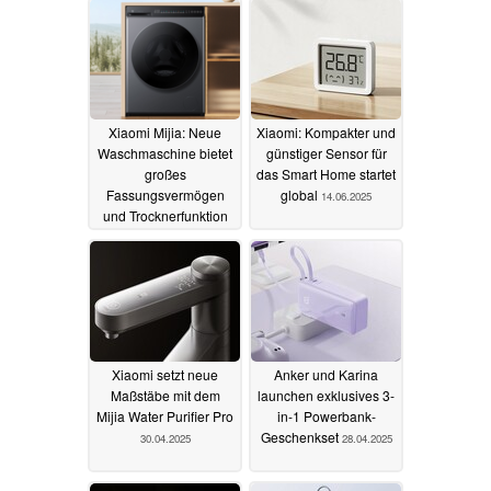
Xiaomi Mijia: Neue
Xiaomi: Kompakter und
Waschmaschine bietet
günstiger Sensor für
großes
das Smart Home startet
Fassungsvermögen
global
14.06.2025
und Trocknerfunktion
15.07.2025
Xiaomi setzt neue
Anker und Karina
Maßstäbe mit dem
launchen exklusives 3-
Mijia Water Purifier Pro
in-1 Powerbank-
Geschenkset
30.04.2025
28.04.2025