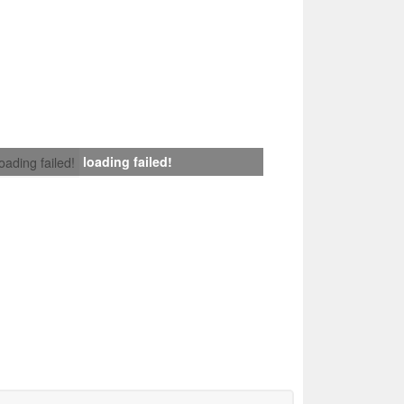
loading failed!
loading failed!