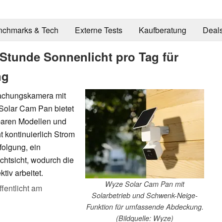
nchmarks & Tech
Externe Tests
Kaufberatung
Deal
Stunde Sonnenlicht pro Tag für
ng
achungskamera mit
 Solar Cam Pan bietet
hbaren Modellen und
t kontinuierlich Strom
folgung, ein
htsicht, wodurch die
tiv arbeitet.
Wyze Solar Cam Pan mit
ffentlicht am
Solarbetrieb und Schwenk-Neige-
Funktion für umfassende Abdeckung.
(Bildquelle: Wyze)