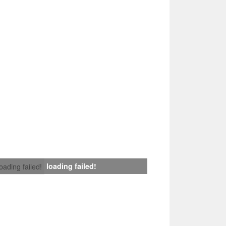
loading failed!
loading failed!