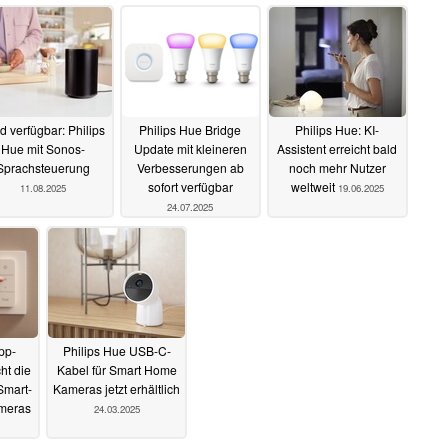
d verfügbar: Philips
Philips Hue Bridge
Philips Hue: KI-
Hue mit Sonos-
Update mit kleineren
Assistent erreicht bald
Sprachsteuerung
Verbesserungen ab
noch mehr Nutzer
sofort verfügbar
weltweit
11.08.2025
19.06.2025
24.07.2025
pp-
Philips Hue USB-C-
ht die
Kabel für Smart Home
Smart-
Kameras jetzt erhältlich
meras
24.03.2025