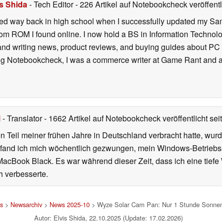
is Shida
- Tech Editor
- 226 Artikel auf Notebookcheck veröffentl
ted way back in high school when I successfully updated my Sam
om ROM I found online. I now hold a BS in Information Technol
s and writing news, product reviews, and buying guides about 
ing Notebookcheck, I was a commerce writer at Game Rant and a j
l
- Translator
- 1662 Artikel auf Notebookcheck veröffentlicht
sei
 Teil meiner frühen Jahre in Deutschland verbracht hatte, wur
7 fand ich mich wöchentlich gezwungen, mein Windows-Betriebssy
MacBook Black. Es war während dieser Zeit, dass ich eine tiefe
h verbesserte.
s
>
Newsarchiv
>
News 2025-10
> Wyze Solar Cam Pan: Nur 1 Stunde Sonnenli
Autor: Elvis Shida, 22.10.2025 (Update: 17.02.2026)