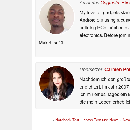
Autor des
Originals
:
Elv
My love for gadgets star
Android 5.0 using a cust
building PCs for client
electronics. Before join
MakeUseOf.
Übersetzer:
Carmen Po
Nachdem ich den größten
erleichtert. Im Jahr 200
ich mir eines Tages ein 
die mein Leben erheblic
>
Notebook Test, Laptop Test und News
>
New