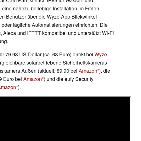
lar Cam Pan ist nach IP65 für Wasser- und
h eine nahezu beliebige Installation im Freien
nen Benutzer über die Wyze-App Blickwinkel
 oder tägliche Automatisierungen einrichten. Die
, Alexa und IFTTT kompatibel und unterstützt Wi-Fi
ung.
ür 79,98 US-Dollar (ca. 68 Euro) direkt bei
Wyze
 vergleichbare solarbetriebene Sicherheitskameras
skamera Außen (aktuell: 89,90 bei
Amazon
), die
99 Euro bei
Amazon
) und die eufy Security
Amazon
).