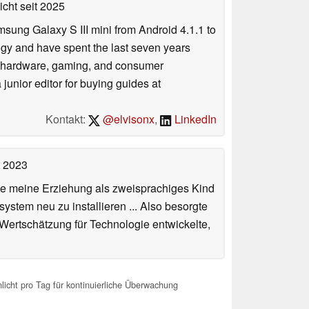
icht
seit 2025
sung Galaxy S III mini from Android 4.1.1 to
ogy and have spent the last seven years
PC hardware, gaming, and consumer
unior editor for buying guides at
Kontakt:
@elvisonx
,
LinkedIn
t 2023
de meine Erziehung als zweisprachiges Kind
stem neu zu installieren ... Also besorgte
 Wertschätzung für Technologie entwickelte,
cht pro Tag für kontinuierliche Überwachung