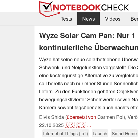
Tests
News
Videos
Be
Wyze Solar Cam Pan: Nur 1 
kontinuierliche Überwachu
Wyze hat seine neue solarbetriebene Überw
Schwenk- und Neigefunktion vorgestellt. Die
eine kostengünstige Alternative zu vergleic
soll bereits nach nur einer Stunde Sonnenlich
liefern. Zu den Funktionen gehören Objektver
bewegungsaktivierter Scheinwerfer sowie Nac
Kamera sowohl tagsüber als auch nachts effek
Elvis Shida (
übersetzt von
Carmen Pol),
Verö
22.10.2025
🇺🇸
🇪🇸
...
Internet of Things (IoT)
Launch
Smart Home