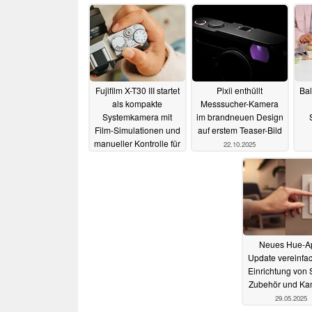
Fujifilm X-T30 III startet
Pixii enthüllt
Bal
als kompakte
Messsucher-Kamera
Systemkamera mit
im brandneuen Design
Film-Simulationen und
auf erstem Teaser-Bild
manueller Kontrolle für
22.10.2025
949 Euro
23.10.2025
Neues Hue-A
Update vereinfac
Einrichtung von 
Zubehör und Ka
29.05.2025