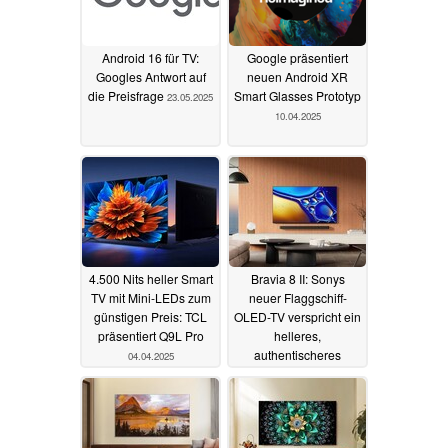
Android 16 für TV:
Google präsentiert
Googles Antwort auf
neuen Android XR
die Preisfrage
Smart Glasses Prototyp
23.05.2025
10.04.2025
4.500 Nits heller Smart
Bravia 8 II: Sonys
TV mit Mini-LEDs zum
neuer Flaggschiff-
günstigen Preis: TCL
OLED-TV verspricht ein
präsentiert Q9L Pro
helleres,
authentischeres
04.04.2025
Kinoerlebnis
02.04.2025