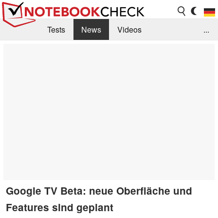
Tests
News
Videos
...
Benchmarks & Tech
Externe Tests
Kaufberatung
Deals
Suche
Jobs
Forum
Google TV Beta: neue Oberfläche und
Features sind geplant