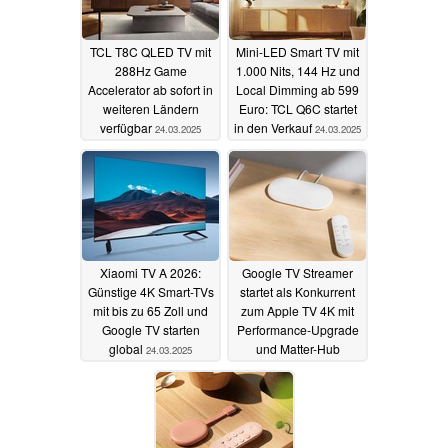
TCL T8C QLED TV mit
Mini-LED Smart TV mit
288Hz Game
1.000 Nits, 144 Hz und
Accelerator ab sofort in
Local Dimming ab 599
weiteren Ländern
Euro: TCL Q6C startet
verfügbar
in den Verkauf
24.03.2025
24.03.2025
Xiaomi TV A 2026:
Google TV Streamer
Günstige 4K Smart-TVs
startet als Konkurrent
mit bis zu 65 Zoll und
zum Apple TV 4K mit
Google TV starten
Performance-Upgrade
global
und Matter-Hub
24.03.2025
06.08.2024