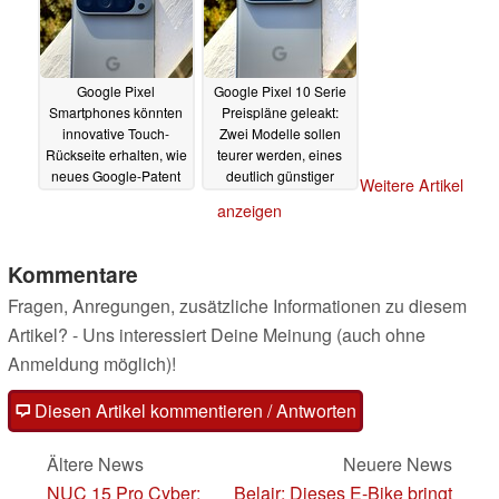
Google Pixel
Google Pixel 10 Serie
Smartphones könnten
Preispläne geleakt:
innovative Touch-
Zwei Modelle sollen
Rückseite erhalten, wie
teurer werden, eines
neues Google-Patent
deutlich günstiger
Weitere Artikel
zeigt
10.04.2025
08.04.2025
anzeigen
Kommentare
Fragen, Anregungen, zusätzliche Informationen zu diesem
Artikel? - Uns interessiert Deine Meinung (auch ohne
Anmeldung möglich)!
Diesen Artikel kommentieren / Antworten
Ältere News
Neuere News
NUC 15 Pro Cyber:
Belair: Dieses E-Bike bringt