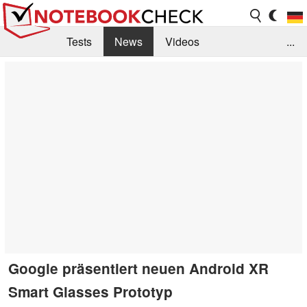
Tests
News
Videos
...
Benchmarks & Tech
Externe Tests
Kaufberatung
Deals
Suche
Jobs
Forum
Google präsentiert neuen Android XR
Smart Glasses Prototyp