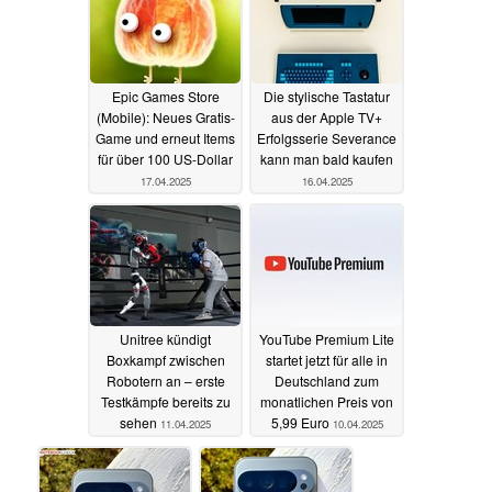
Epic Games Store
Die stylische Tastatur
(Mobile): Neues Gratis-
aus der Apple TV+
Game und erneut Items
Erfolgsserie Severance
für über 100 US-Dollar
kann man bald kaufen
17.04.2025
16.04.2025
Unitree kündigt
YouTube Premium Lite
Boxkampf zwischen
startet jetzt für alle in
Robotern an – erste
Deutschland zum
Testkämpfe bereits zu
monatlichen Preis von
sehen
5,99 Euro
11.04.2025
10.04.2025