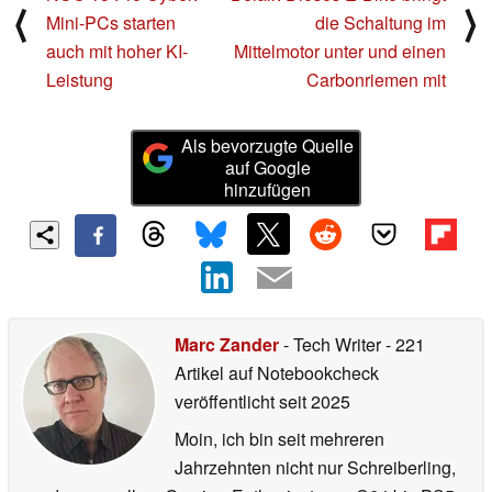
⟨
⟩
Mini-PCs starten
die Schaltung im
auch mit hoher KI-
Mittelmotor unter und einen
Leistung
Carbonriemen mit
Als bevorzugte Quelle
auf Google
hinzufügen
Marc Zander
- Tech Writer
- 221
Artikel auf Notebookcheck
veröffentlicht
seit 2025
Moin, ich bin seit mehreren
Jahrzehnten nicht nur Schreiberling,