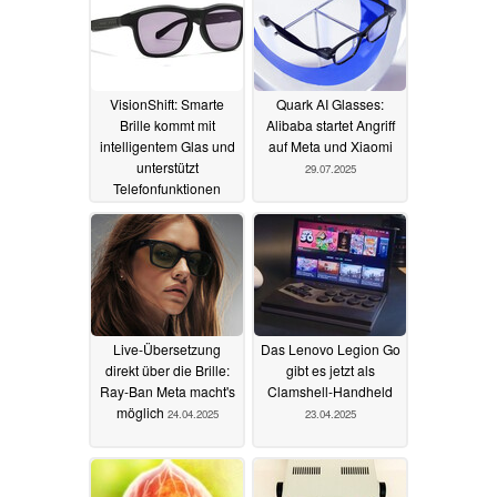
VisionShift: Smarte
Quark AI Glasses:
Brille kommt mit
Alibaba startet Angriff
intelligentem Glas und
auf Meta und Xiaomi
unterstützt
29.07.2025
Telefonfunktionen
04.11.2025
Live-Übersetzung
Das Lenovo Legion Go
direkt über die Brille:
gibt es jetzt als
Ray-Ban Meta macht's
Clamshell-Handheld
möglich
24.04.2025
23.04.2025