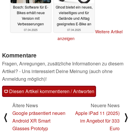
Bosch: Software für E-
Ghost bietet ein neues,
Bikes erhält neue
vielseitiges und für
Version mit
Gelände und Alltag
Verbesserungen
geeignetes E-Bike an
07.04.2025
07.04.2025
Weitere Artikel
anzeigen
Kommentare
Fragen, Anregungen, zusätzliche Informationen zu diesem
Artikel? - Uns interessiert Deine Meinung (auch ohne
Anmeldung möglich)!
Diesen Artikel kommentieren / Antworten
Ältere News
Neuere News
Google präsentiert neuen
Apple iPad 11 (2025)
⟨
⟩
Android XR Smart
im Angebot für 333
Glasses Prototyp
Euro