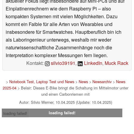
aktueller Fokus liegt insbesondere auf Mini-PCs und auf
Einplatinenrechnern wie dem Raspberry Pi – also
kompakten Systemen mit vielen Möglichkeiten. Dazu
kommt ein Faible für alle Arten von Wearables und
insbesondere für Smartwatches. Hauptberuflich bin ich
als Laboringenieur unterwegs, weshalb mir weder
naturwissenschaftliche Zusammenhänge noch die
Interpretation komplexer Messungen fern liegen.
Kontakt:
silvio39191
,
LinkedIn
,
Muck Rack
>
Notebook Test, Laptop Test und News
>
News
>
Newsarchiv
>
News
2025-04
> Belair: Dieses E-Bike bringt die Schaltung im Mittelmotor unter
und einen Carbonriemen mit
Autor: Silvio Werner, 10.04.2025 (Update: 10.04.2025)
loading failed!
loading failed!