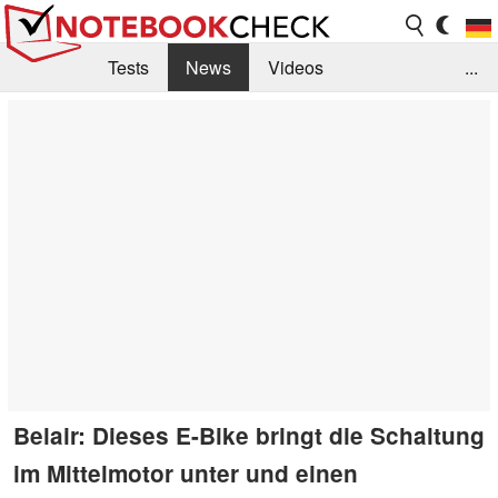
Tests
News
Videos
...
Benchmarks & Tech
Externe Tests
Kaufberatung
Deals
Suche
Jobs
Forum
Belair: Dieses E-Bike bringt die Schaltung
im Mittelmotor unter und einen