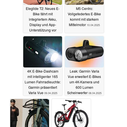
Eleglide T2: Neues E-
M5 Centro:
Bike fährt mit
Vollgefedertes E-Bike
integriertem Akku,
kommt mit starkem
Display und App-
Mittelmotor
10.04.2025
Unterstützung vor
11.04.2025
4K E-Bike-Dashcam
Leak: Garmin Varia
mit intelligenter 165
Vue erweitert E-Bikes
Lumen Fahrradleuchte:
um 4K-Kamera und
Garmin präsentiert
600 Lumen
Varia Vue
Scheinwerfer
09.04.2025
08.04.2025