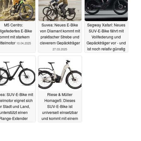
M5 Centro:
Suvea: Neues E-Bike
Segway Xafari: Neues
llgefedertes E-Bike
von Diamant kommt mit
SUV-E-Bike fährt mit
ommt mit starkem
praktischer Strebe und
Vollfederung und
ttelmotor
cleverem Gepäckträger
Gepäckträger vor - und
10.04.2025
ist noch relativ günstig
27.03.2025
08.01.2025
ea: SUV-E-Bike mit
Riese & Müller
telmotor eignet sich
Homage5: Dieses
ür Stadt und Land,
SUV-E-Bike ist
unterstützt einen
universell einsetzbar
Range-Extender
und kommt mit einem
Motor mit integriertem
17.08.2024
Getriebe
05.07.2024