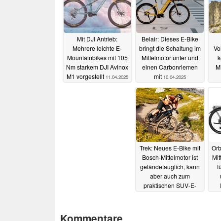
Mit DJI Antrieb:
Belair: Dieses E-Bike
Mehrere leichte E-
bringt die Schaltung im
Vo
Mountainbikes mit 105
Mittelmotor unter und
k
Nm starkem DJI Avinox
einen Carbonriemen
Mi
M1 vorgestellt
mit
11.04.2025
10.04.2025
Trek: Neues E-Bike mit
Orb
Bosch-Mittelmotor ist
Mit
geländetauglich, kann
f
aber auch zum
praktischen SUV-E-
Bike werden
30.09.2024
Kommentare