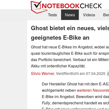
Tests
News
Videos
Be
Ghost bietet ein neues, viel
geeignetes E-Bike an
Ghost hat neue E-Bikes im Angebot, wobei a
quasi tourentaugliches E-Bike auch für ansp
das Portfolio bereichert. Verbaut ist ein Mitt
Akku mit ordentlicher Kapazität.
Silvio Werner
,
Veröffentlicht am
07.04.2025
E
Der Hersteller Ghost hat mit dem E-AS
wohlgemerkt neben
weiteren Neuvorst
E-Bike im Angebot. Beworben wird das
Fully
, dementsprechend handelt es sich