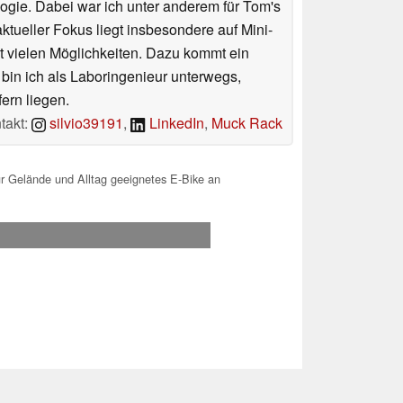
ologie. Dabei war ich unter anderem für Tom's
tueller Fokus liegt insbesondere auf Mini-
 vielen Möglichkeiten. Dazu kommt ein
 bin ich als Laboringenieur unterwegs,
ern liegen.
takt:
silvio39191
,
LinkedIn
,
Muck Rack
für Gelände und Alltag geeignetes E-Bike an
.2026 18:48