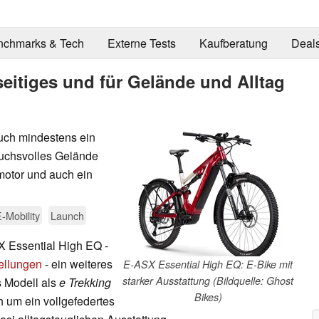
nchmarks & Tech
Externe Tests
Kaufberatung
Deal
seitiges und für Gelände und Alltag
uch mindestens ein
ruchsvolles Gelände
elmotor und auch ein
-Mobility
Launch
X Essential High EQ -
ellungen
- ein weiteres
E-ASX Essential High EQ: E-Bike mit
starker Ausstattung (Bildquelle: Ghost
 Modell als
e Trekking
Bikes)
 um ein vollgefedertes