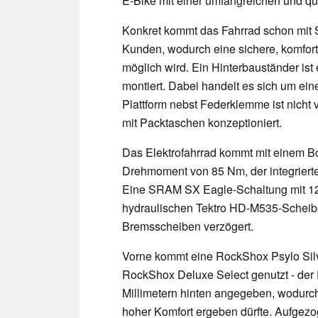
E-Bike mit einer umfangreichen und qua
Konkret kommt das Fahrrad schon mit
Kunden, wodurch eine sichere, komfort
möglich wird. Ein Hinterbauständer ist
montiert. Dabei handelt es sich um ei
Plattform nebst Federklemme ist nicht 
mit Packtaschen konzeptioniert.
Das Elektrofahrrad kommt mit einem 
Drehmoment von 85 Nm, der integriert
Eine SRAM SX Eagle-Schaltung mit 12 
hydraulischen Tektro HD-M535-Scheibe
Bremsscheiben verzögert.
Vorne kommt eine RockShox Psylo Silv
RockShox Deluxe Select genutzt - der 
Millimetern hinten angegeben, wodurc
hoher Komfort ergeben dürfte. Aufgezo