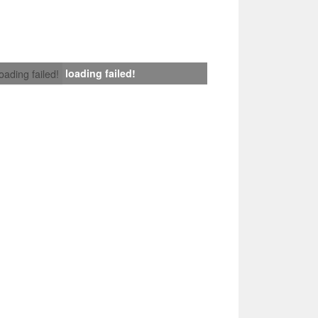
loading failed!
loading failed!