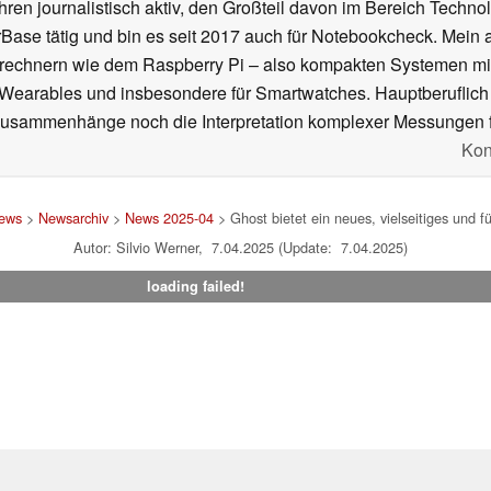
ahren journalistisch aktiv, den Großteil davon im Bereich Techn
se tätig und bin es seit 2017 auch für Notebookcheck. Mein ak
rechnern wie dem Raspberry Pi – also kompakten Systemen mit
n Wearables und insbesondere für Smartwatches. Hauptberuflich
Zusammenhänge noch die Interpretation komplexer Messungen f
Kon
ews
>
Newsarchiv
>
News 2025-04
> Ghost bietet ein neues, vielseitiges und 
Autor: Silvio Werner, 7.04.2025 (Update: 7.04.2025)
loading failed!
um
|
Team
|
Datenschutz
|
Kontakt
|
Cookie Einstellungen
| 07.08