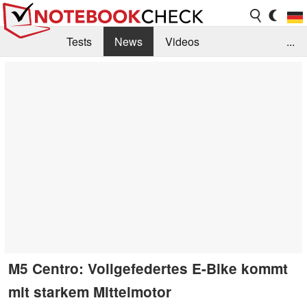
Tests
News
Videos
...
Benchmarks & Tech
Externe Tests
Kaufberatung
Deals
Suche
Jobs
Forum
M5 Centro: Vollgefedertes E-Bike kommt
mit starkem Mittelmotor