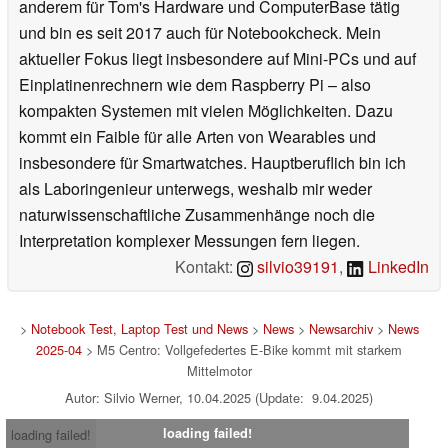
anderem für Tom's Hardware und ComputerBase tätig
und bin es seit 2017 auch für Notebookcheck. Mein
aktueller Fokus liegt insbesondere auf Mini-PCs und auf
Einplatinenrechnern wie dem Raspberry Pi – also
kompakten Systemen mit vielen Möglichkeiten. Dazu
kommt ein Faible für alle Arten von Wearables und
insbesondere für Smartwatches. Hauptberuflich bin ich
als Laboringenieur unterwegs, weshalb mir weder
naturwissenschaftliche Zusammenhänge noch die
Interpretation komplexer Messungen fern liegen.
Kontakt:
silvio39191
,
LinkedIn
>
Notebook Test, Laptop Test und News
>
News
>
Newsarchiv
>
News
2025-04
> M5 Centro: Vollgefedertes E-Bike kommt mit starkem
Mittelmotor
Autor: Silvio Werner, 10.04.2025 (Update: 9.04.2025)
loading failed!
loading failed!