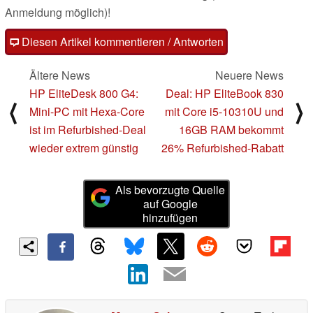
Anmeldung möglich)!
Diesen Artikel kommentieren / Antworten
Ältere News
Neuere News
HP EliteDesk 800 G4:
Deal: HP EliteBook 830
⟨
⟩
Mini-PC mit Hexa-Core
mit Core i5-10310U und
ist im Refurbished-Deal
16GB RAM bekommt
wieder extrem günstig
26% Refurbished-Rabatt
Als bevorzugte Quelle
auf Google
hinzufügen