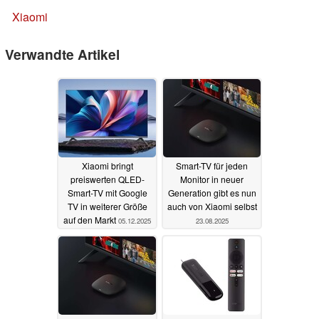
Xiaomi
Verwandte Artikel
Xiaomi bringt
Smart-TV für jeden
preiswerten QLED-
Monitor in neuer
Smart-TV mit Google
Generation gibt es nun
TV in weiterer Größe
auch von Xiaomi selbst
auf den Markt
05.12.2025
23.08.2025