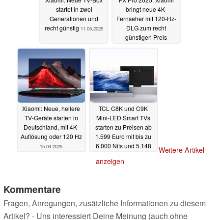
startet in zwei
bringt neue 4K-
Generationen und
Fernseher mit 120-Hz-
recht günstig
DLG zum recht
11.05.2025
günstigen Preis
08.05.2025
Xiaomi: Neue, hellere
TCL C8K und C9K
TV-Geräte starten in
Mini-LED Smart TVs
Deutschland, mit 4K-
starten zu Preisen ab
Auflösung oder 120 Hz
1.599 Euro mit bis zu
6.000 Nits und 5.148
15.04.2025
Weitere Artikel
Dimming-Zonen
anzeigen
07.04.2025
Kommentare
Fragen, Anregungen, zusätzliche Informationen zu diesem
Artikel? - Uns interessiert Deine Meinung (auch ohne