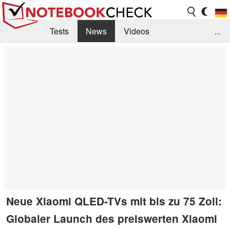
Tests
News
Videos
...
Benchmarks & Tech
Externe Tests
Kaufberatung
Deals
Suche
Jobs
Forum
Neue Xiaomi QLED-TVs mit bis zu 75 Zoll:
Globaler Launch des preiswerten Xiaomi