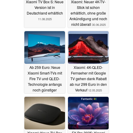
Xiaomi TV Box S: Neue
Xiaomi: Neuer 4K-TV-
Version ist in
Stick ist schon
Deutschland erhältlich
erhältlich, ohne große
Ankündigung und noch
11.08.2025
nicht überall
30.06.2025
Ab 259 Euro: Neue
Xiaomi: 4K-QLED-
Xiaomi Smart-TVs mit
Fernseher mit Google
Fire TV und QLED-
TV gehen dank Rabatt
Technologie anfangs
ab nur 299 Euro in den
noch günstiger
Verkauf
12.05.2025
13.05.2025
Xiaomi: Neue TV-Box
FX Pro 2025: Xiaomi