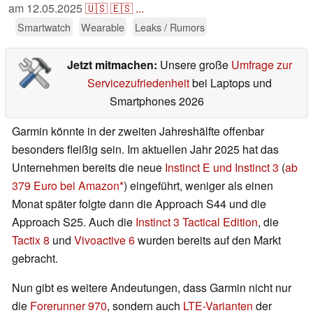
am
12.05.2025
🇺🇸
🇪🇸
...
Smartwatch
Wearable
Leaks / Rumors
Jetzt mitmachen:
Unsere große
Umfrage zur
Servicezufriedenheit
bei Laptops und
Smartphones 2026
Garmin könnte in der zweiten Jahreshälfte offenbar
besonders fleißig sein. Im aktuellen Jahr 2025 hat das
Unternehmen bereits die neue
Instinct E und Instinct 3
(
ab
379 Euro bei Amazon
) eingeführt, weniger als einen
Monat später folgte dann die Approach S44 und die
Approach S25. Auch die
Instinct 3 Tactical Edition
, die
Tactix 8
und
Vivoactive 6
wurden bereits auf den Markt
gebracht.
Nun gibt es weitere Andeutungen, dass Garmin nicht nur
die
Forerunner 970
, sondern auch
LTE-Varianten
der