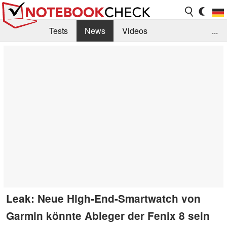
Tests
News
Videos
...
Benchmarks & Tech
Externe Tests
Kaufberatung
Deals
Suche
Jobs
Forum
Leak: Neue High-End-Smartwatch von
Garmin könnte Ableger der Fenix 8 sein