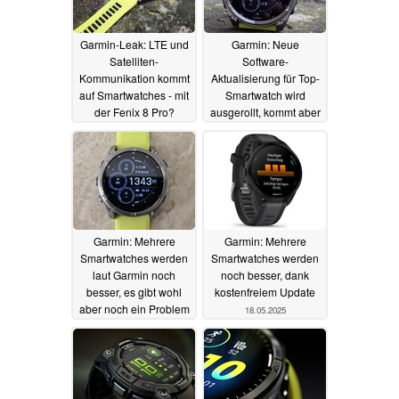
Garmin-Leak: LTE und
Garmin: Neue
Satelliten-
Software-
Kommunikation kommt
Aktualisierung für Top-
auf Smartwatches - mit
Smartwatch wird
der Fenix 8 Pro?
ausgerollt, kommt aber
(noch) mit
19.08.2025
Einschränkungen
18.07.2025
Garmin: Mehrere
Garmin: Mehrere
Smartwatches werden
Smartwatches werden
laut Garmin noch
noch besser, dank
besser, es gibt wohl
kostenfreiem Update
aber noch ein Problem
18.05.2025
21.05.2025