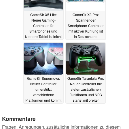
GameSir X5 Lite:
GameSir X3 Pro:
Neuer Gaming-
Spannender
Controller für
Smartphone-Controller
Smartphones und
mit aktiver Kühlung ist
kleinere Tablet ist leicht
in Deutschland
und günstig
erhältlich
20.01.2025
05.12.2024
GameSir Supernova:
GameSir Tarantula Pro:
Neuer Controller
Neuer Controller mit
unterstützt
vielen zusätzlichen
verschiedene
Funktionen und NFC
Plattformen und kommt
startet mit breiter
mit ordentlicher
Kompatibilität in den
Ausstattung
Verkauf
30.11.2024
14.09.2024
Kommentare
Fragen, Anregungen, zusätzliche Informationen zu diesem