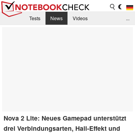
Tests
News
Videos
...
Benchmarks & Tech
Externe Tests
Kaufberatung
Deals
Suche
Jobs
Forum
Nova 2 Lite: Neues Gamepad unterstützt
drei Verbindungsarten, Hall-Effekt und