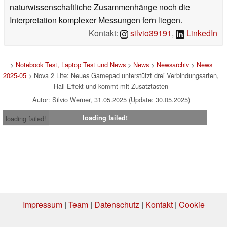
naturwissenschaftliche Zusammenhänge noch die
Interpretation komplexer Messungen fern liegen.
Kontakt:
silvio39191
,
LinkedIn
>
Notebook Test, Laptop Test und News
>
News
>
Newsarchiv
>
News
2025-05
> Nova 2 Lite: Neues Gamepad unterstützt drei Verbindungsarten,
Hall-Effekt und kommt mit Zusatztasten
Autor: Silvio Werner, 31.05.2025 (Update: 30.05.2025)
loading failed!
loading failed!
Impressum
|
Team
|
Datenschutz
|
Kontakt
|
Cookie
Einstellungen
| 01.08.2026 01:20