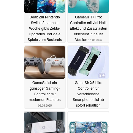
Deal: Zur Nintendo
GameSir T7 Pro:
Switch 2 Launch-
Controller mit viel Hall-
Woche gibts Zelda-
Effekt und Zusatztasten
Upgrades und viele
erscheint in neuer
Spiele zum Bestpreis
Version
15.05.2025
02.06.2025
GameSir ist ein
GameSir X5 Lite:
günstiger Gaming-
Controller für
Controller mit
verschiedene
modernen Features
Smartphones ist ab
sofort erhältlich
09.05.2025
18.04.2025