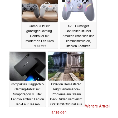
GameSir ist ein
X20: Günstiger
günstiger Gaming-
Controller ist über
Controller mit
Amazon erhältlich und
modernen Features
kommt mit vielen,
starken Features
09.05.2025
03.05.2025
Kompaktes Flaggschiff-
Oblivion Remastered
Gaming-Tablet mit
zeigt Performance-
Snapdragon 8 Elite:
Probleme am Steam
Lenovo enthüllt Legion
Deck, Video vergleicht
Tab 4 auf Teaser-
Grafik mit Original aus
Weitere Artikel
Bildern
2006
23.04.2025
22.04.2025
anzeigen