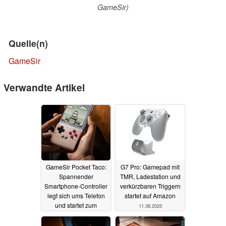
GameSir)
Quelle(n)
GameSir
Verwandte Artikel
GameSir Pocket Taco:
G7 Pro: Gamepad mit
Spannender
TMR, Ladestation und
Smartphone-Controller
verkürzbaren Triggern
legt sich ums Telefon
startet auf Amazon
und startet zum
11.08.2025
günstigen Preis
06.01.2026