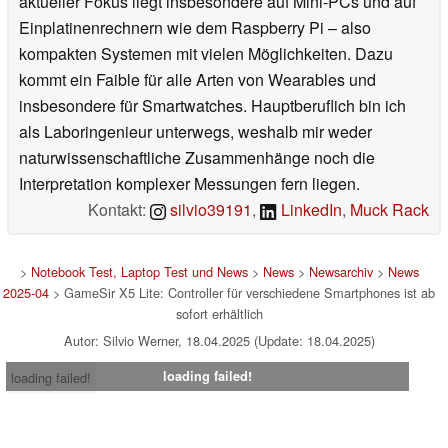
aktueller Fokus liegt insbesondere auf Mini-PCs und auf
Einplatinenrechnern wie dem Raspberry Pi – also
kompakten Systemen mit vielen Möglichkeiten. Dazu
kommt ein Faible für alle Arten von Wearables und
insbesondere für Smartwatches. Hauptberuflich bin ich
als Laboringenieur unterwegs, weshalb mir weder
naturwissenschaftliche Zusammenhänge noch die
Interpretation komplexer Messungen fern liegen.
Kontakt:
silvio39191
,
LinkedIn
,
Muck Rack
>
Notebook Test, Laptop Test und News
>
News
>
Newsarchiv
>
News
2025-04
> GameSir X5 Lite: Controller für verschiedene Smartphones ist ab
sofort erhältlich
Autor: Silvio Werner, 18.04.2025 (Update: 18.04.2025)
loading failed!
loading failed!