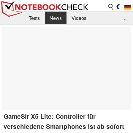
Tests
News
Videos
...
Benchmarks & Tech
Externe Tests
Kaufberatung
Deals
Suche
Jobs
Forum
GameSir X5 Lite: Controller für
verschiedene Smartphones ist ab sofort