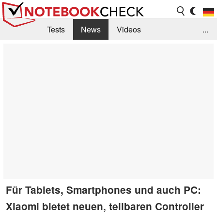
Tests
News
Videos
...
Benchmarks & Tech
Externe Tests
Kaufberatung
Deals
Suche
Jobs
Forum
Für Tablets, Smartphones und auch PC:
Xiaomi bietet neuen, teilbaren Controller