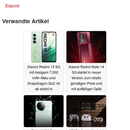
Xiaomi
Verwandte Artikel
Xiaomi Redmi 15 5G
Xiaomi Redmi Note 14
mit riesigem 7.000
5G startet in neuer
mAh-Akku und
Version zum relativ
Snapdragon-SoC ist
günstigen Preis und
ab sofort in
mit auffälliger Optik
Deutschland bestellbar
29.07.2025
01.08.2025