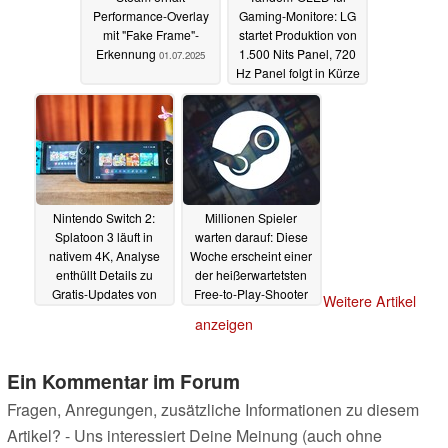
Performance-Overlay
Gaming-Monitore: LG
mit "Fake Frame"-
startet Produktion von
Erkennung
1.500 Nits Panel, 720
01.07.2025
Hz Panel folgt in Kürze
30.06.2025
Nintendo Switch 2:
Millionen Spieler
Splatoon 3 läuft in
warten darauf: Diese
nativem 4K, Analyse
Woche erscheint einer
enthüllt Details zu
der heißerwartetsten
Gratis-Updates von
Free-to-Play-Shooter
Weitere Artikel
Mario, Zelda und Co.
des Jahres
30.06.2025
anzeigen
30.06.2025
Ein Kommentar im Forum
Fragen, Anregungen, zusätzliche Informationen zu diesem
Artikel? - Uns interessiert Deine Meinung (auch ohne