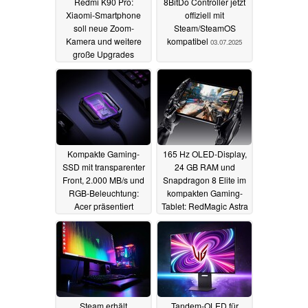
Redmi K90 Pro:
8BitDo Controller jetzt
Xiaomi-Smartphone
offiziell mit
soll neue Zoom-
Steam/SteamOS
Kamera und weitere
kompatibel
03.07.2025
große Upgrades
erhalten
09.07.2025
Kompakte Gaming-
165 Hz OLED-Display,
SSD mit transparenter
24 GB RAM und
Front, 2.000 MB/s und
Snapdragon 8 Elite im
RGB-Beleuchtung:
kompakten Gaming-
Acer präsentiert
Tablet: RedMagic Astra
Predator GP30
startet für 499 Euro
01.07.2025
01.07.2025
Steam erhält
Tandem-OLED für