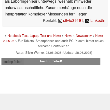
als Laboringenieur unterwegs, weshalb mir weder
naturwissenschaftliche Zusammenhänge noch die
Interpretation komplexer Messungen fern liegen.
Kontakt:
silvio39191
,
LinkedIn
>
Notebook Test, Laptop Test und News
>
News
>
Newsarchiv
>
News
2025-06
> Für Tablets, Smartphones und auch PC: Xiaomi bietet neuen,
teilbaren Controller an
Autor: Silvio Werner, 28.06.2025 (Update: 28.06.2025)
loading failed!
loading failed!
Impressum
|
Team
|
Datenschutz
|
Kontakt
|
Cookie
Einstellungen
| 03.08.2026 01:21