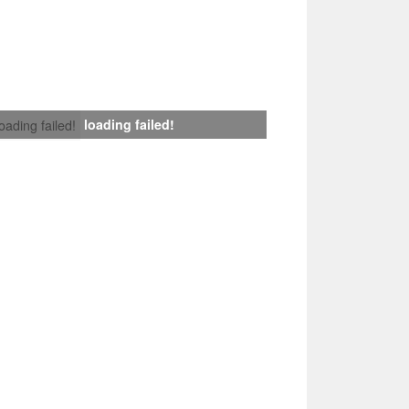
loading failed!
loading failed!