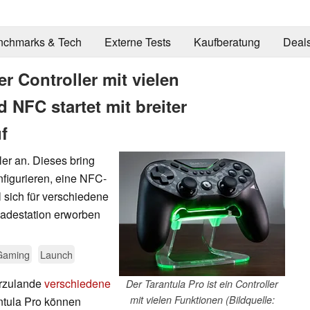
nchmarks & Tech
Externe Tests
Kaufberatung
Deal
r Controller mit vielen
 NFC startet mit breiter
f
ler an. Dieses bring
nfigurieren, eine NFC-
l sich für verschiedene
Ladestation erworben
Gaming
Launch
erzulande
verschiedene
Der Tarantula Pro ist ein Controller
mit vielen Funktionen (Bildquelle:
ntula Pro können