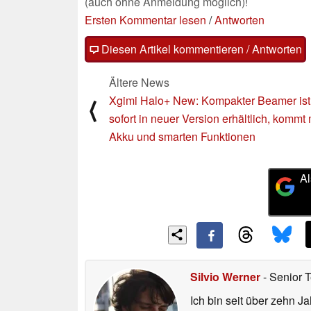
(auch ohne Anmeldung möglich)!
Ersten Kommentar lesen
/
Antworten
Diesen Artikel kommentieren / Antworten
Ältere News
Xgimi Halo+ New: Kompakter Beamer ist
⟨
sofort in neuer Version erhältlich, kommt 
Akku und smarten Funktionen
Al
Silvio Werner
- Senior 
Ich bin seit über zehn J