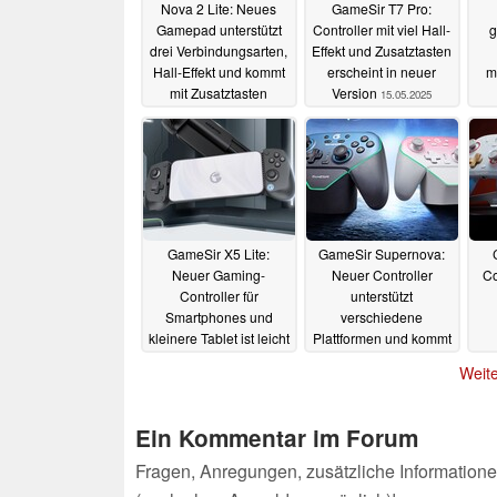
Nova 2 Lite: Neues
GameSir T7 Pro:
Gamepad unterstützt
Controller mit viel Hall-
g
drei Verbindungsarten,
Effekt und Zusatztasten
Hall-Effekt und kommt
erscheint in neuer
m
mit Zusatztasten
Version
15.05.2025
31.05.2025
GameSir X5 Lite:
GameSir Supernova:
Neuer Gaming-
Neuer Controller
Co
Controller für
unterstützt
Smartphones und
verschiedene
kleinere Tablet ist leicht
Plattformen und kommt
und günstig
mit ordentlicher
20.01.2025
Weite
Ausstattung
30.11.2024
Ein Kommentar im Forum
Fragen, Anregungen, zusätzliche Informatione