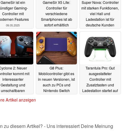
GameSir ist ein
GameSir X5 Lite:
Super Nova: Controller
ünstiger Gaming-
Controller für
mit starken Funktionen,
Controller mit
verschiedene
viel Hall und
odernen Features
Smartphones ist ab
Ladestation ist für
sofort erhältlich
deutsche Kunden
09.05.2025
erhältlich
18.04.2025
19.02.2025
Cyclone 2: Neuer
G8 Plus:
Tarantula Pro: Gut
ntroller kommt mit
Mobilcontroller gibt es
ausgestatteter
interessanter
in neuen Versionen, ist
Controller mit
Gestaltung und
auch zu PCs und
Zusatztasten und
umschaltbaren
Nintendo Switch
Ladestation startet auf
Triggern
kompatibel
Amazon
24.11.2024
26.10.2024
11.10.2024
re Artikel anzeigen
n zu diesem Artikel? - Uns interessiert Deine Meinung