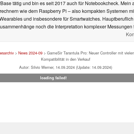
se tätig und bin es seit 2017 auch für Notebookcheck. Mein ak
rechnern wie dem Raspberry Pi – also kompakten Systemen mit
n Wearables und insbesondere für Smartwatches. Hauptberuflich
Zusammenhänge noch die Interpretation komplexer Messungen f
Kon
wsarchiv
>
News 2024-09
> GameSir Tarantula Pro: Neuer Controller mit vielen
Kompatibilität in den Verkauf
Autor: Silvio Werner, 14.09.2024 (Update: 14.09.2024)
loading failed!
um
|
Team
|
Datenschutz
|
Kontakt
|
Cookie Einstellungen
| 06.08