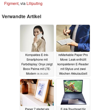
Figment
, via
Liliputing
Verwandte Artikel
Kompaktes E-Ink-
reMarkable Paper Pro
Smartphone mit
Move: Leak enthüllt
Farbdisplay: Onyx zeigt
kompakteren E-Reader
Boox Palma mit LTE-
mit Stylus und zwei
Modem
Wochen Akkulaufzeit
08.09.2025
02.09.2025
Paper 7 startet als
E-Ink-Touchpad für