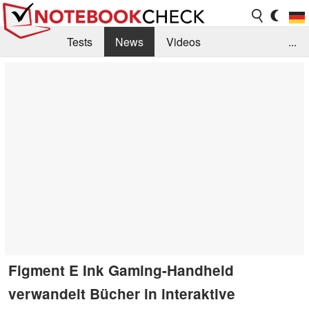
Tests
News
Videos
...
Benchmarks & Tech
Externe Tests
Kaufberatung
Deals
Suche
Jobs
Forum
Figment E Ink Gaming-Handheld
verwandelt Bücher in interaktive