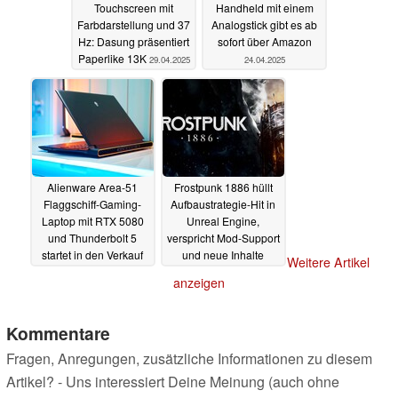
Touchscreen mit
Handheld mit einem
Farbdarstellung und 37
Analogstick gibt es ab
Hz: Dasung präsentiert
sofort über Amazon
Paperlike 13K
29.04.2025
24.04.2025
Alienware Area-51
Frostpunk 1886 hüllt
Flaggschiff-Gaming-
Aufbaustrategie-Hit in
Laptop mit RTX 5080
Unreal Engine,
und Thunderbolt 5
verspricht Mod-Support
startet in den Verkauf
und neue Inhalte
Weitere Artikel
24.04.2025
24.04.2025
anzeigen
Kommentare
Fragen, Anregungen, zusätzliche Informationen zu diesem
Artikel? - Uns interessiert Deine Meinung (auch ohne