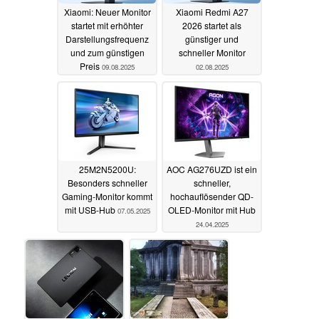
Xiaomi: Neuer Monitor
Xiaomi Redmi A27
startet mit erhöhter
2026 startet als
Darstellungsfrequenz
günstiger und
und zum günstigen
schneller Monitor
Preis
09.08.2025
02.08.2025
25M2N5200U:
AOC AG276UZD ist ein
Besonders schneller
schneller,
Gaming-Monitor kommt
hochauflösender QD-
mit USB-Hub
OLED-Monitor mit Hub
07.05.2025
24.04.2025