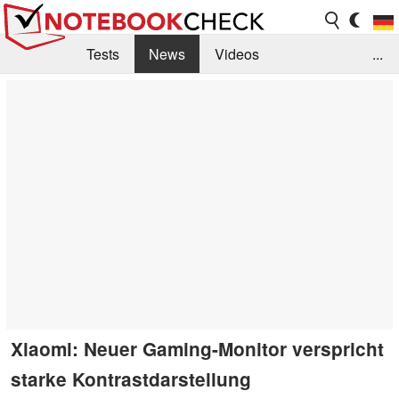
Tests
News
Videos
...
Benchmarks & Tech
Externe Tests
Kaufberatung
Deals
Suche
Jobs
Forum
Xiaomi: Neuer Gaming-Monitor verspricht
starke Kontrastdarstellung