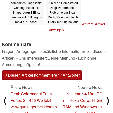
Kompaktes Flaggschiff-
Oblivion Remastered
Gaming-Tablet mit
zeigt Performance-
Snapdragon 8 Elite:
Probleme am Steam
Lenovo enthüllt Legion
Deck, Video vergleicht
Tab 4 auf Teaser-
Grafik mit Original aus
Weitere Artikel
Bildern
2006
23.04.2025
22.04.2025
anzeigen
Kommentare
Fragen, Anregungen, zusätzliche Informationen zu diesem
Artikel? - Uns interessiert Deine Meinung (auch ohne
Anmeldung möglich)!
Diesen Artikel kommentieren / Antworten
Ältere News
Neuere News
Deal: Solarmodul Trina
Ninkear N4 Mini-PC
⟨
⟩
Vertex S+ 455 Wp jetzt
mit Hexa-Core, 16 GB
25% günstiger bei kleinen
RAM und Windows 11