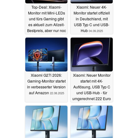
Top-Deal: Xiaomi-
Xiaomi: Neuer 4K-
Monitor mit Mini-LEDs
Monitor startet offiziell
und fürs Gaming gibt
in Deutschland, mit
es aktuell zum Allzeit-
USB Typ C und USB-
Bestpreis, aber nur noc
Hub
04.09.2025
heute
20.12.2025
Xiaomi G27i 2026:
Xiaomi: Neuer Monitor
Gaming-Monitor startet
startet mit 4K-
in verbesserter Version
Auflösung, USB Typ C
auf Amazon
und USB-Hub - für
22.08.2025
umgerechnet 222 Euro
12.08.2025