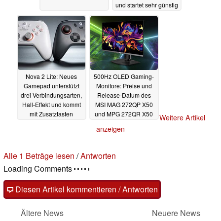
und startet sehr günstig
31.05.2025
Nova 2 Lite: Neues
500Hz OLED Gaming-
Gamepad unterstützt
Monitore: Preise und
drei Verbindungsarten,
Release-Datum des
Hall-Effekt und kommt
MSI MAG 272QP X50
mit Zusatztasten
und MPG 272QR X50
Weitere Artikel
enthüllt
31.05.2025
30.05.2025
anzeigen
Alle 1 Beträge lesen
/
Antworten
Loading Comments
Diesen Artikel kommentieren / Antworten
Ältere News
Neuere News