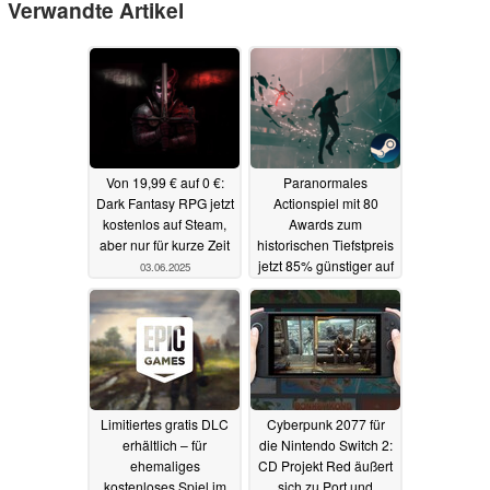
Verwandte Artikel
Von 19,99 € auf 0 €:
Paranormales
Dark Fantasy RPG jetzt
Actionspiel mit 80
kostenlos auf Steam,
Awards zum
aber nur für kurze Zeit
historischen Tiefstpreis
jetzt 85% günstiger auf
03.06.2025
Steam
03.06.2025
Limitiertes gratis DLC
Cyberpunk 2077 für
erhältlich – für
die Nintendo Switch 2:
ehemaliges
CD Projekt Red äußert
kostenloses Spiel im
sich zu Port und