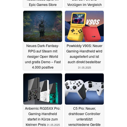
Epic Games Store
Vorzügen im Vergleich
zur PS4
03.06.2025
02.06.2025
Neues Dark-Fantasy-
Powkiddy V90S: Neuer
RPG auf Steam mit
Gaming-Handheld wird
riesiger Open World
ausgeliefert und ist
und gratis Demo – Fast
auch direkt bestellbar
4.000 positive
31.05.2025
Bewertungen in
wenigen Tagen
01.06.2025
Anbernic RG35XX Pro:
C5 Pro: Neuer,
Gaming-Handheld
drahtloser Controller
startet in Kürze zum
unterstützt
kleinen Preis
verschiedene Geräte
31.05.2025