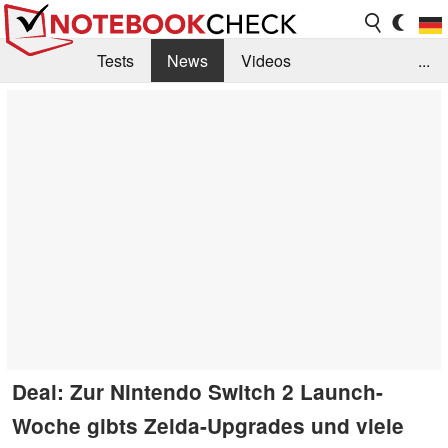
Tests
News
Videos
...
Benchmarks & Tech
Externe Tests
Kaufberatung
Deals
Suche
Jobs
Forum
Deal: Zur Nintendo Switch 2 Launch-
Woche gibts Zelda-Upgrades und viele