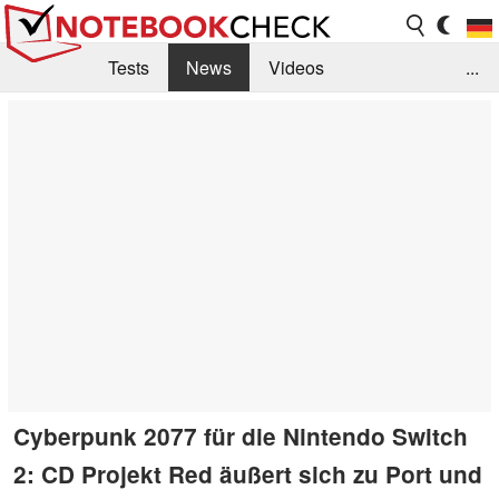
Tests
News
Videos
...
Benchmarks & Tech
Externe Tests
Kaufberatung
Deals
Suche
Jobs
Forum
Cyberpunk 2077 für die Nintendo Switch
2: CD Projekt Red äußert sich zu Port und