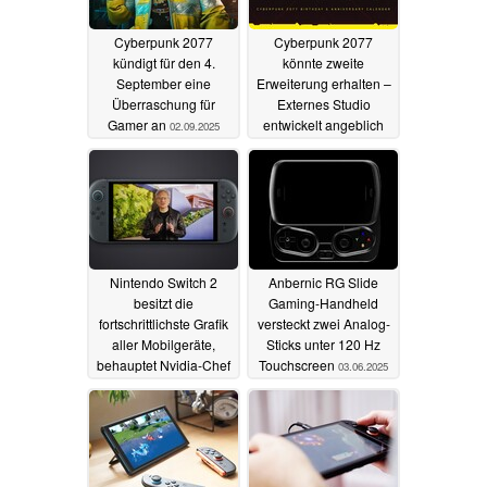
Cyberpunk 2077
Cyberpunk 2077
kündigt für den 4.
könnte zweite
September eine
Erweiterung erhalten –
Überraschung für
Externes Studio
Gamer an
entwickelt angeblich
02.09.2025
umfassenden DLC
05.06.2025
Nintendo Switch 2
Anbernic RG Slide
besitzt die
Gaming-Handheld
fortschrittlichste Grafik
versteckt zwei Analog-
aller Mobilgeräte,
Sticks unter 120 Hz
behauptet Nvidia-Chef
Touchscreen
03.06.2025
Jensen Huang
03.06.2025