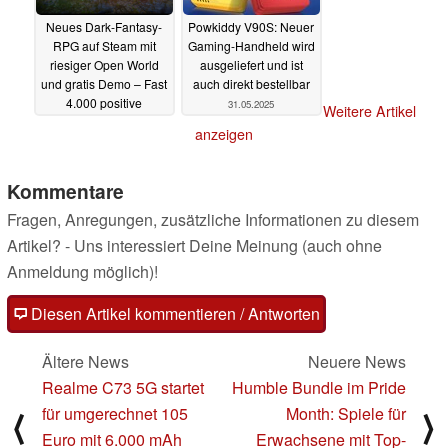
Neues Dark-Fantasy-
Powkiddy V90S: Neuer
RPG auf Steam mit
Gaming-Handheld wird
riesiger Open World
ausgeliefert und ist
und gratis Demo – Fast
auch direkt bestellbar
4.000 positive
31.05.2025
Weitere Artikel
Bewertungen in
anzeigen
wenigen Tagen
01.06.2025
Kommentare
Fragen, Anregungen, zusätzliche Informationen zu diesem
Artikel? - Uns interessiert Deine Meinung (auch ohne
Anmeldung möglich)!
Diesen Artikel kommentieren / Antworten
Ältere News
Neuere News
Realme C73 5G startet
Humble Bundle im Pride
für umgerechnet 105
Month: Spiele für
⟨
⟩
Euro mit 6.000 mAh
Erwachsene mit Top-