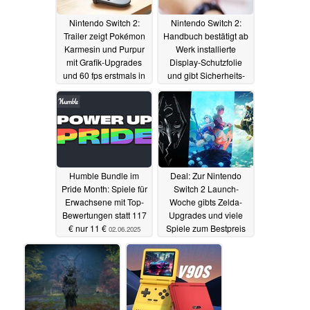
Nintendo Switch 2:
Nintendo Switch 2:
Trailer zeigt Pokémon
Handbuch bestätigt ab
Karmesin und Purpur
Werk installierte
mit Grafik-Upgrades
Display-Schutzfolie
und 60 fps erstmals in
und gibt Sicherheits-
Bewegung
Tipps
02.06.2025
02.06.2025
Humble Bundle im
Deal: Zur Nintendo
Pride Month: Spiele für
Switch 2 Launch-
Erwachsene mit Top-
Woche gibts Zelda-
Bewertungen statt 117
Upgrades und viele
€ nur 11 €
Spiele zum Bestpreis
02.06.2025
02.06.2025