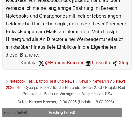
Redaktion von Notebookcheck gestoßen bin. Seitdem
verbinde ich meine langjährige Erfahrung im Bereich
Notebooks und Smartphones mit meiner lebenslangen
Leidenschaft für Technologie, um unsere Leser über neue
Entwicklungen am Markt zu informieren. Mein Design-
Hintergrund als Art Director einer Werbeagentur erlaubt
mir darüber hinaus tiefe Einblicke in die Eigenheiten
dieser Branche.
Kontakt:
@HannesBrecher
,
LinkedIn
,
Xing
>
Notebook Test, Laptop Test und News
>
News
>
Newsarchiv
>
News
2025-06
> Cyberpunk 2077 für die Nintendo Switch 2: CD Projekt Red
äußert sich zu Port und Vorzügen im Vergleich zur PS4
Autor: Hannes Brecher, 2.06.2025 (Update: 18.02.2026)
loading failed!
loading failed!