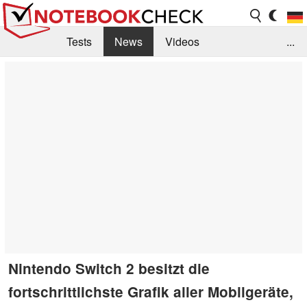
Tests
News
Videos
...
Benchmarks & Tech
Externe Tests
Kaufberatung
Deals
Suche
Jobs
Forum
Nintendo Switch 2 besitzt die
fortschrittlichste Grafik aller Mobilgeräte,