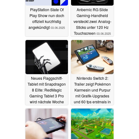
PlayStation State Of
Anbernic RG Slide
Play Show nun doch
Gaming-Handheld
offiziell kurzfristig
versteckt zwei Analog-
angekündigt
Sticks unter 120 Hz
03.06.2025
Touchscreen
03.06.2025
Neues Flaggschiff-
Nintendo Switch 2:
Tablet mit Snapdragon
Trailer zeigt Pokémon
8 Elite: RedMagic
Karmesin und Purpur
Gaming Tablet 3 Pro
mit Grafik-Upgrades
wird nächste Woche
und 60 fps erstmals in
enthüllt
Bewegung
03.06.2025
02.06.2025