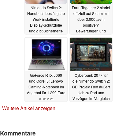
Nintendo Switch 2:
Farm Together 2 startet
Handbuch bestätigt ab
offiziell auf Steam mit
Werk installierte
über 3.000 „sehr
Display-Schutzfolie
positiven“
und gibt Sicherheits-
Bewertungen und
Tipps
Einführungsrabatt
02.06.2025
02.06.2025
GeForce RTX 5060
Cyberpunk 2077 für
und Core i5: Lenovo
die Nintendo Switch 2:
Gaming-Notebook im
CD Projekt Red äußert
Angebot für 1.299 Euro
sich zu Port und
Vorzügen im Vergleich
02.06.2025
zur PS4
02.06.2025
Weitere Artikel anzeigen
Kommentare