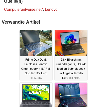
Quelle(n)
Computeruniverse.net
,
Lenovo
Verwandte Artikel
Prime Day Deal:
2.8k-Bildschirm,
Lautloses Lenovo
Snapdragon X, USB 4:
Chromebook mit ARM-
Medion Subnotebook
SoC für 127 Euro
im Angebot für 599
Euro
08.07.2025
08.07.2025