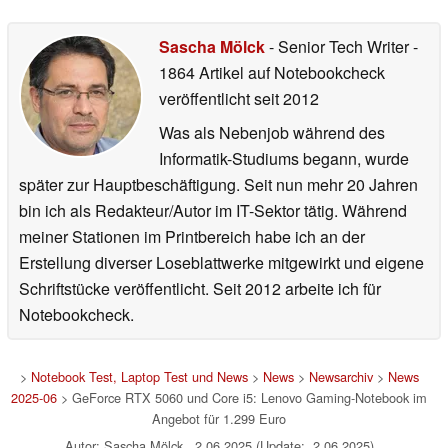
Sascha Mölck
- Senior Tech Writer
-
1864 Artikel auf Notebookcheck
veröffentlicht
seit 2012
Was als Nebenjob während des
Informatik-Studiums begann, wurde
später zur Hauptbeschäftigung. Seit nun mehr 20 Jahren
bin ich als Redakteur/Autor im IT-Sektor tätig. Während
meiner Stationen im Printbereich habe ich an der
Erstellung diverser Loseblattwerke mitgewirkt und eigene
Schriftstücke veröffentlicht. Seit 2012 arbeite ich für
Notebookcheck.
>
Notebook Test, Laptop Test und News
>
News
>
Newsarchiv
>
News
2025-06
> GeForce RTX 5060 und Core i5: Lenovo Gaming-Notebook im
Angebot für 1.299 Euro
Autor: Sascha Mölck, 2.06.2025 (Update: 2.06.2025)