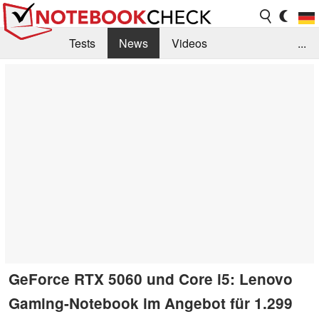
Tests
News
Videos
...
Benchmarks & Tech
Externe Tests
Kaufberatung
Deals
Suche
Jobs
Forum
GeForce RTX 5060 und Core i5: Lenovo
Gaming-Notebook im Angebot für 1.299