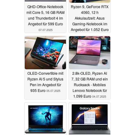
QHD-Office-Notebook
Ryzen 9, GeForce RTX
mit Core 5, 16 GB RAM
4060, 12 h
und Thunderbolt 4 im
Akkulaufzeit: Asus
Angebot für 599 Euro
Gaming-Notebook im
Angebot für 1.052 Euro
07.07.2025
06.07.2025
OLED-Convertible mit
2.8k-OLED, Ryzen AI
Ryzen AI 5 und Stylus
7, 32 GB RAM und ein
Pen im Angebot für
Rucksack - Mobiles
935 Euro
Lenovo Notebook für
05.07.2025
1.099 Euro
04.07.2025