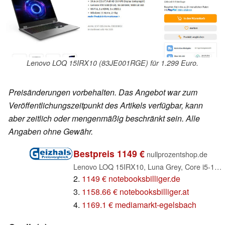
Lenovo LOQ 15IRX10 (83JE001RGE) für 1.299 Euro.
Preisänderungen vorbehalten. Das Angebot war zum
Veröffentlichungszeitpunkt des Artikels verfügbar, kann
aber zeitlich oder mengenmäßig beschränkt sein. Alle
Angaben ohne Gewähr.
Bestpreis 1149 €
nullprozentshop.de
Lenovo LOQ 15IRX10, Luna Grey, Core i5-13450HX, 16GB RAM, 1TB SSD, GeForce RTX 5060, DE (83JE001RGE)
2.
1149 € notebooksbilliger.de
3.
1158.66 € notebooksbilliger.at
4.
1169.1 € mediamarkt-egelsbach