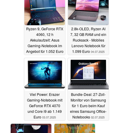
Ryzen 9, GeForce RTX
2.8k-OLED, Ryzen AI
4060, 12 h
7, 32 GB RAM und ein
Akkulaufzeit: Asus
Rucksack - Mobiles
Gaming-Notebook im
Lenovo Notebook für
Angebot für 1.052 Euro
1.099 Euro
04.07.2025
06.07.2025
Viel Power: Erazer
Bundle-Deal: 27-Zoll-
Gaming-Notebook mit
Monitor von Samsung
GeForce RTX 4070
für 1 Euro beim Kauf
und Core i9 ab 1.149
eines Samsung Office-
Euro
Notebooks
03.07.2025
02.07.2025