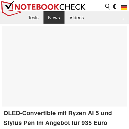
Tests
News
Videos
...
Benchmarks & Tech
Externe Tests
Kaufberatung
Deals
Suche
Jobs
Forum
OLED-Convertible mit Ryzen AI 5 und
Stylus Pen im Angebot für 935 Euro