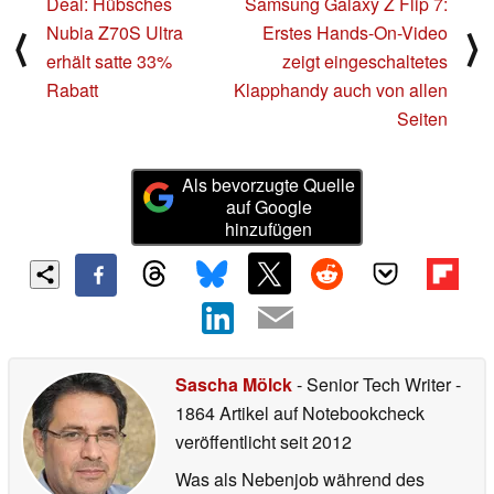
Deal: Hübsches
Samsung Galaxy Z Flip 7:
Nubia Z70S Ultra
Erstes Hands-On-Video
⟨
⟩
erhält satte 33%
zeigt eingeschaltetes
Rabatt
Klapphandy auch von allen
Seiten
Als bevorzugte Quelle
auf Google
hinzufügen
Sascha Mölck
- Senior Tech Writer
-
1864 Artikel auf Notebookcheck
veröffentlicht
seit 2012
Was als Nebenjob während des