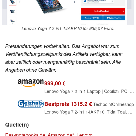
Lenovo Yoga 7 2-in1 14AKP10 für 935,07 Euro.
Preisänderungen vorbehalten. Das Angebot war zum
Veröffentlichungszeitpunkt des Artikels verfügbar, kann
aber zeitlich oder mengenmäßig beschränkt sein. Alle
Angaben ohne Gewähr.
999,00 €
Lenovo Yoga 7 2-in-1 Laptop | Copilot+ PC | 14" WUXGA OLED Display | AMD Ryzen AI 5 340 | AMD Radeon Grafik | 16GB RAM | 512GB SSD | Win11 | QWERTZ | Tidal Teal | Inkl. Pen | 3 Monate Premium Care
Bestpreis 1315.2 €
TechpointOnlineshop
Lenovo Yoga 7 2-in1 14AKP10, Tidal Teal, Ryzen AI 5 340, 16GB RAM, 512GB SSD, DE (83JR002UGE)
Quelle(n)
Easynotebooks.de
,
Amazon.de
,
Lenovo
,