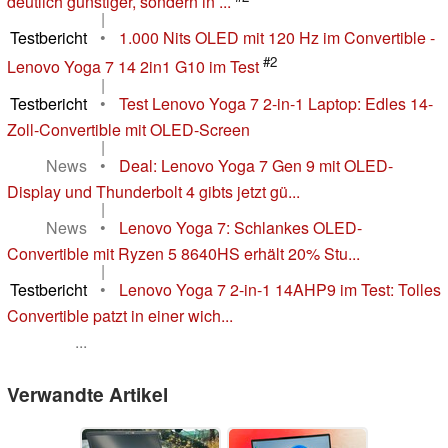
deutlich günstiger, sondern in ...
|
Testbericht
•
1.000 Nits OLED mit 120 Hz im Convertible -
#2
Lenovo Yoga 7 14 2in1 G10 im Test
|
Testbericht
•
Test Lenovo Yoga 7 2-in-1 Laptop: Edles 14-
Zoll-Convertible mit OLED-Screen
|
News
•
Deal: Lenovo Yoga 7 Gen 9 mit OLED-
Display und Thunderbolt 4 gibts jetzt gü...
|
News
•
Lenovo Yoga 7: Schlankes OLED-
Convertible mit Ryzen 5 8640HS erhält 20% Stu...
|
Testbericht
•
Lenovo Yoga 7 2-in-1 14AHP9 im Test: Tolles
Convertible patzt in einer wich...
...
Verwandte Artikel