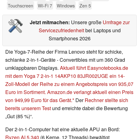
Touchscreen
Wi-Fi 7
Windows
Zen 5
Jetzt mitmachen:
Unsere große
Umfrage zur
Servicezufriedenheit
bei Laptops und
Smartphones 2026
Die Yoga-7-Reihe der Firma Lenovo steht für schicke,
schlanke 2-in-1-Geräte - Convertibles mit um 360 Grad
umklappbaren Displays.
Aktuell führt Easynotebooks.de
mit dem Yoga 7 2-in-1 14AKP10 83JR002UGE ein 14-
Zoll-Modell der Reihe zu einem Angebotspreis von 935,07
Euro im Sortiment.
Amazon.de verlangt aktuell einen Preis
von 949,99 Euro für das Gerät.
Der
Rechner stellte sich
bereits unserem Test
und erreichte dabei die Bewertung
„Gut (85 %)“.
Der 2-in-1-Computer hat eine aktuelle APU an Bord:
Ryzen AI 5 340
(6 Kerne, 12 Threads) bewältigt