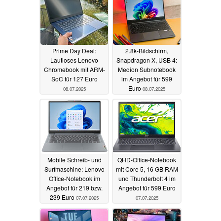
Prime Day Deal:
2.8k-Bildschirm,
Lautloses Lenovo
Snapdragon X, USB 4:
Chromebook mit ARM-
Medion Subnotebook
SoC für 127 Euro
im Angebot für 599
Euro
08.07.2025
08.07.2025
Mobile Schreib- und
QHD-Office-Notebook
Surfmaschine: Lenovo
mit Core 5, 16 GB RAM
Office-Notebook im
und Thunderbolt 4 im
Angebot für 219 bzw.
Angebot für 599 Euro
239 Euro
07.07.2025
07.07.2025