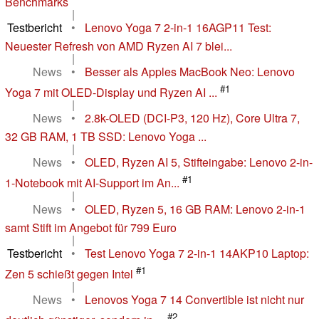
Benchmarks
|
Testbericht
•
Lenovo Yoga 7 2-in-1 16AGP11 Test:
Neuester Refresh von AMD Ryzen AI 7 blei...
|
News
•
Besser als Apples MacBook Neo: Lenovo
#1
Yoga 7 mit OLED-Display und Ryzen AI ...
|
News
•
2.8k-OLED (DCI-P3, 120 Hz), Core Ultra 7,
32 GB RAM, 1 TB SSD: Lenovo Yoga ...
|
News
•
OLED, Ryzen AI 5, Stifteingabe: Lenovo 2-in-
#1
1-Notebook mit AI-Support im An...
|
News
•
OLED, Ryzen 5, 16 GB RAM: Lenovo 2-in-1
samt Stift im Angebot für 799 Euro
|
Testbericht
•
Test Lenovo Yoga 7 2-in-1 14AKP10 Laptop:
#1
Zen 5 schießt gegen Intel
|
News
•
Lenovos Yoga 7 14 Convertible ist nicht nur
#2