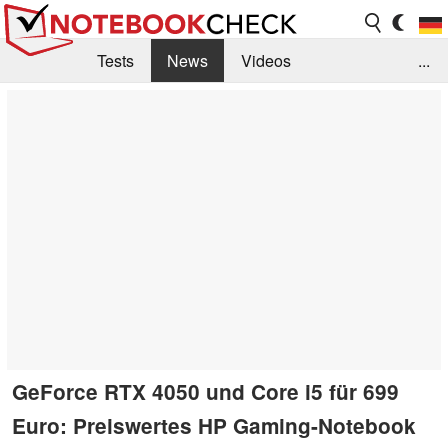
Tests
News
Videos
...
Benchmarks & Tech
Externe Tests
Kaufberatung
Deals
Suche
Jobs
Forum
GeForce RTX 4050 und Core i5 für 699
Euro: Preiswertes HP Gaming-Notebook