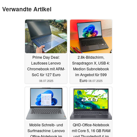
Verwandte Artikel
Prime Day Deal:
2.8k-Bildschirm,
Lautloses Lenovo
Snapdragon X, USB 4:
Chromebook mit ARM-
Medion Subnotebook
SoC für 127 Euro
im Angebot für 599
Euro
08.07.2025
08.07.2025
Mobile Schreib- und
QHD-Office-Notebook
Surfmaschine: Lenovo
mit Core 5, 16 GB RAM
Office-Notebook im
und Thunderbolt 4 im