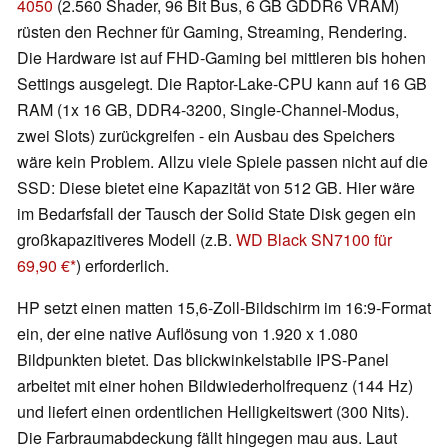
4050
(2.560 Shader, 96 Bit Bus, 6 GB GDDR6 VRAM)
rüsten den Rechner für Gaming, Streaming, Rendering.
Die Hardware ist auf FHD-Gaming bei mittleren bis hohen
Settings ausgelegt. Die Raptor-Lake-CPU kann auf 16 GB
RAM (1x 16 GB, DDR4-3200, Single-Channel-Modus,
zwei Slots) zurückgreifen - ein Ausbau des Speichers
wäre kein Problem. Allzu viele Spiele passen nicht auf die
SSD: Diese bietet eine Kapazität von 512 GB. Hier wäre
im Bedarfsfall der Tausch der Solid State Disk gegen ein
großkapazitiveres Modell (z.B.
WD Black SN7100 für
69,90 €
) erforderlich.
HP setzt einen matten 15,6-Zoll-Bildschirm im 16:9-Format
ein, der eine native Auflösung von 1.920 x 1.080
Bildpunkten bietet. Das blickwinkelstabile IPS-Panel
arbeitet mit einer hohen Bildwiederholfrequenz (144 Hz)
und liefert einen ordentlichen Helligkeitswert (300 Nits).
Die Farbraumabdeckung fällt hingegen mau aus. Laut