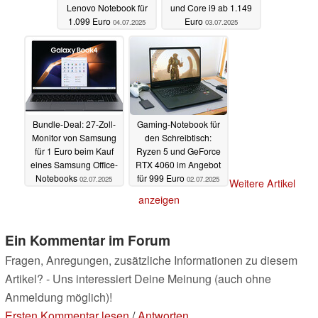
Lenovo Notebook für
und Core i9 ab 1.149
1.099 Euro
Euro
04.07.2025
03.07.2025
Bundle-Deal: 27-Zoll-
Gaming-Notebook für
Monitor von Samsung
den Schreibtisch:
für 1 Euro beim Kauf
Ryzen 5 und GeForce
eines Samsung Office-
RTX 4060 im Angebot
Notebooks
für 999 Euro
02.07.2025
02.07.2025
Weitere Artikel
anzeigen
Ein Kommentar im Forum
Fragen, Anregungen, zusätzliche Informationen zu diesem
Artikel? - Uns interessiert Deine Meinung (auch ohne
Anmeldung möglich)!
Ersten Kommentar lesen
/
Antworten