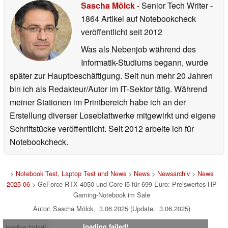
Sascha Mölck
- Senior Tech Writer
-
1864 Artikel auf Notebookcheck
veröffentlicht
seit 2012
Was als Nebenjob während des
Informatik-Studiums begann, wurde
später zur Hauptbeschäftigung. Seit nun mehr 20 Jahren
bin ich als Redakteur/Autor im IT-Sektor tätig. Während
meiner Stationen im Printbereich habe ich an der
Erstellung diverser Loseblattwerke mitgewirkt und eigene
Schriftstücke veröffentlicht. Seit 2012 arbeite ich für
Notebookcheck.
>
Notebook Test, Laptop Test und News
>
News
>
Newsarchiv
>
News
2025-06
> GeForce RTX 4050 und Core i5 für 699 Euro: Preiswertes HP
Gaming-Notebook im Sale
Autor: Sascha Mölck, 3.06.2025 (Update: 3.06.2025)
loading failed!
loading failed!