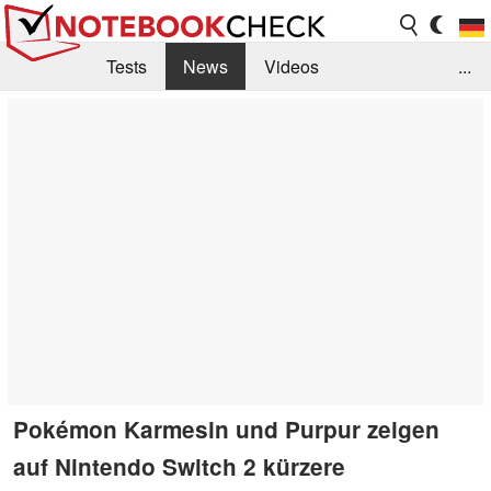
Tests
News
Videos
...
Benchmarks & Tech
Externe Tests
Kaufberatung
Deals
Suche
Jobs
Forum
Pokémon Karmesin und Purpur zeigen
auf Nintendo Switch 2 kürzere