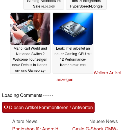
Gaming-Notebook im
besitzt integriertes
Sale
HyperSpeed-Dongle
03.06.2025
03.06.2025
Mario Kart World und
Leak: Intel arbeitet an
Nintendo Switch 2
neuer Gaming-CPU mit
Welcome Tour zeigen
12 Performance-
neue Details in Hands-
Kernen
03.06.2025
on- und Gameplay-
Weitere Artikel
Videos
03.06.2025
anzeigen
Loading Comments
Diesen Artikel kommentieren / Antworten
Ältere News
Neuere News
Photoshop für Android
Casio G-Shock GMW-