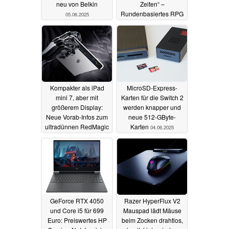
neu von Belkin
Zeiten“ –
Rundenbasiertes RPG
05.06.2025
mit enorm positiven
Bewertungen jetzt mit
70 % Rabatt auf Steam
04.06.2025
Kompakter als iPad
MicroSD-Express-
mini 7, aber mit
Karten für die Switch 2
größerem Display:
werden knapper und
Neue Vorab-Infos zum
neue 512-GByte-
ultradünnen RedMagic
Karten
04.06.2025
Gaming Tablet 3 Pro
04.06.2025
GeForce RTX 4050
Razer HyperFlux V2
und Core i5 für 699
Mauspad lädt Mäuse
Euro: Preiswertes HP
beim Zocken drahtlos,