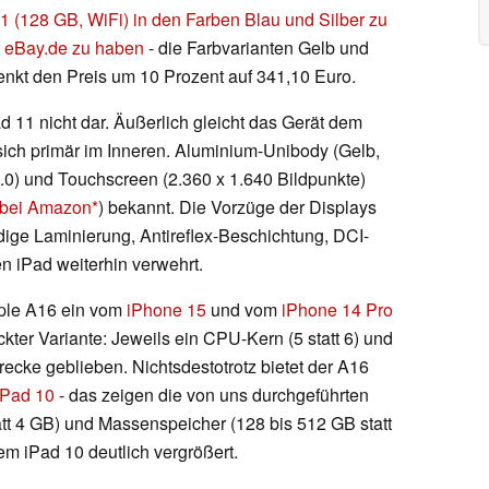
 11 (128 GB, WiFi) in den Farben Blau und Silber zu
i eBay.de zu haben
- die Farbvarianten Gelb und
enkt den Preis um 10 Prozent auf 341,10 Euro.
ad 11 nicht dar. Äußerlich gleicht das Gerät dem
ich primär im Inneren. Aluminium-Unibody (Gelb,
2.0) und Touchscreen (2.360 x 1.640 Bildpunkte)
 bei Amazon
) bekannt. Die Vorzüge der Displays
dige Laminierung, Antireflex-Beschichtung, DCI-
 iPad weiterhin verwehrt.
ple A16 ein vom
iPhone 15
und vom
iPhone 14 Pro
ter Variante: Jeweils ein CPU-Kern (5 statt 6) und
trecke geblieben. Nichtsdestotrotz bietet der A16
iPad 10
- das zeigen die von uns durchgeführten
tt 4 GB) und Massenspeicher (128 bis 512 GB statt
m iPad 10 deutlich vergrößert.