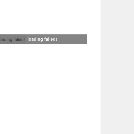
loading failed!
loading failed!