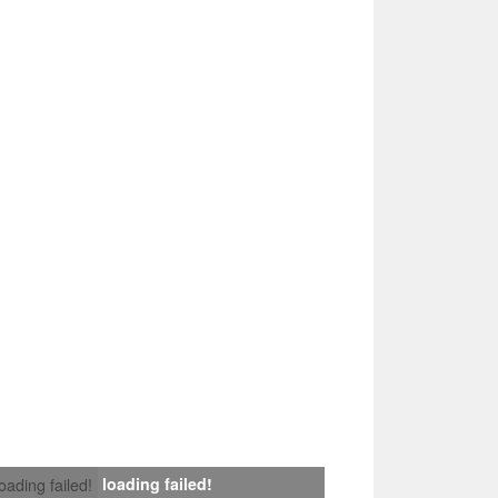
loading failed!
loading failed!