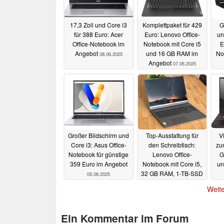
17,3 Zoll und Core i3
Komplettpaket für 429
G
für 388 Euro: Acer
Euro: Lenovo Office-
un
Office-Notebook im
Notebook mit Core i5
E
Angebot
und 16 GB RAM im
No
08.06.2025
Angebot
07.06.2025
Großer Bildschirm und
Top-Ausstattung für
V
Core i3: Asus Office-
den Schreibtisch:
zu
Notebook für günstige
Lenovo Office-
G
359 Euro im Angebot
Notebook mit Core i5,
un
32 GB RAM, 1-TB-SSD
05.06.2025
05.06.2025
Weite
Ein Kommentar im Forum