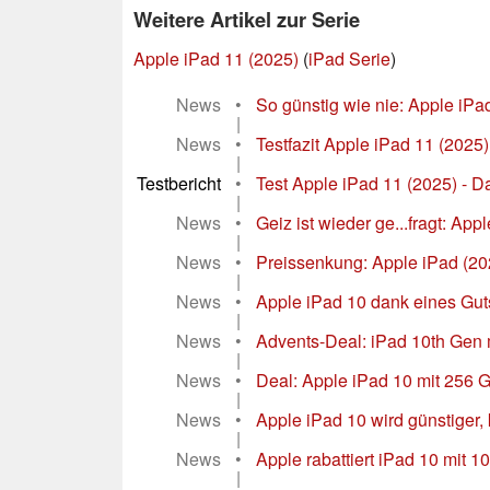
Weitere Artikel zur Serie
Apple iPad 11 (2025)
(
iPad Serie
)
News
•
So günstig wie nie: Apple iPa
|
News
•
Testfazit Apple iPad 11 (2025):
|
Testbericht
•
Test Apple iPad 11 (2025) - Da
|
News
•
Geiz ist wieder ge...fragt: Ap
|
News
•
Preissenkung: Apple iPad (20
|
News
•
Apple iPad 10 dank eines Guts
|
News
•
Advents-Deal: iPad 10th Gen 
|
News
•
Deal: Apple iPad 10 mit 256 GB
|
News
•
Apple iPad 10 wird günstiger,
|
News
•
Apple rabattiert iPad 10 mit 1
|