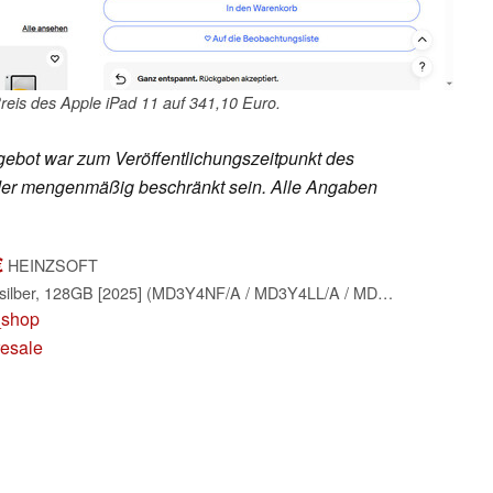
reis des Apple iPad 11 auf 341,10 Euro.
ebot war zum Veröffentlichungszeitpunkt des
h oder mengenmäßig beschränkt sein. Alle Angaben
€
HEINZSOFT
Apple iPad 11 A16, silber, 128GB [2025] (MD3Y4NF/A / MD3Y4LL/A / MD3Y4TY/A)
_shop
resale