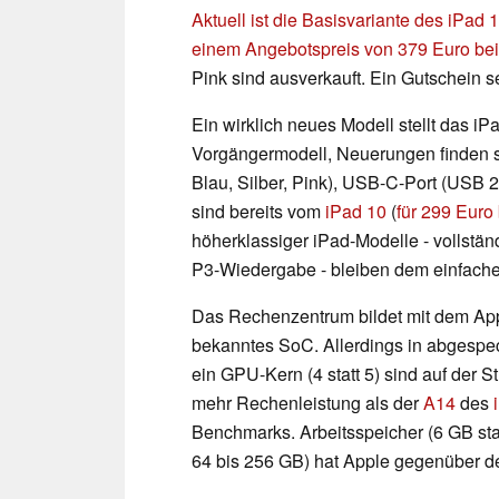
Aktuell ist die Basisvariante des iPad
einem Angebotspreis von 379 Euro be
Pink sind ausverkauft. Ein Gutschein s
Ein wirklich neues Modell stellt das iP
Vorgängermodell, Neuerungen finden s
Blau, Silber, Pink), USB-C-Port (USB 
sind bereits vom
iPad 10
(
für 299 Euro
höherklassiger iPad-Modelle - vollstän
P3-Wiedergabe - bleiben dem einfachen
Das Rechenzentrum bildet mit dem Ap
bekanntes SoC. Allerdings in abgespeck
ein GPU-Kern (4 statt 5) sind auf der S
mehr Rechenleistung als der
A14
des
Benchmarks. Arbeitsspeicher (6 GB sta
64 bis 256 GB) hat Apple gegenüber de