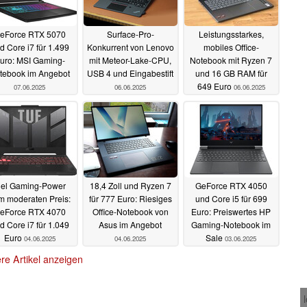
eForce RTX 5070
Surface-Pro-
Leistungsstarkes,
d Core i7 für 1.499
Konkurrent von Lenovo
mobiles Office-
uro: MSI Gaming-
mit Meteor-Lake-CPU,
Notebook mit Ryzen 7
tebook im Angebot
USB 4 und Eingabestift
und 16 GB RAM für
649 Euro
07.06.2025
06.06.2025
06.06.2025
iel Gaming-Power
18,4 Zoll und Ryzen 7
GeForce RTX 4050
m moderaten Preis:
für 777 Euro: Riesiges
und Core i5 für 699
eForce RTX 4070
Office-Notebook von
Euro: Preiswertes HP
d Core i7 für 1.049
Asus im Angebot
Gaming-Notebook im
Euro
Sale
04.06.2025
04.06.2025
03.06.2025
re Artikel anzeigen