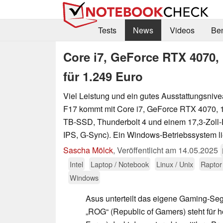
Tests
News
Videos
Be
Core i7, GeForce RTX 4070
für 1.249 Euro
Viel Leistung und ein gutes Ausstattungsni
F17 kommt mit Core i7, GeForce RTX 4070, 
TB-SSD, Thunderbolt 4 und einem 17,3-Zoll-
IPS, G-Sync). Ein Windows-Betriebssystem lie
Sascha Mölck
,
Veröffentlicht am
14.05.2025
Intel
Laptop / Notebook
Linux / Unix
Raptor
Windows
Asus unterteilt das eigene Gaming-Se
„ROG“ (Republic of Gamers) steht für 