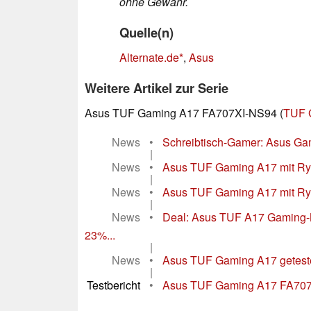
ohne Gewähr.
Quelle(n)
Alternate.de
,
Asus
Weitere Artikel zur Serie
Asus TUF Gaming A17 FA707XI-NS94 (
TUF 
News
•
Schreibtisch-Gamer: Asus Ga
|
News
•
Asus TUF Gaming A17 mit Ryz
|
News
•
Asus TUF Gaming A17 mit Ryz
|
News
•
Deal: Asus TUF A17 Gaming-
23%...
|
News
•
Asus TUF Gaming A17 getestet
|
Testbericht
•
Asus TUF Gaming A17 FA707XI