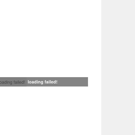
loading failed!
loading failed!