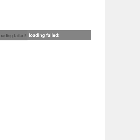
loading failed!
loading failed!