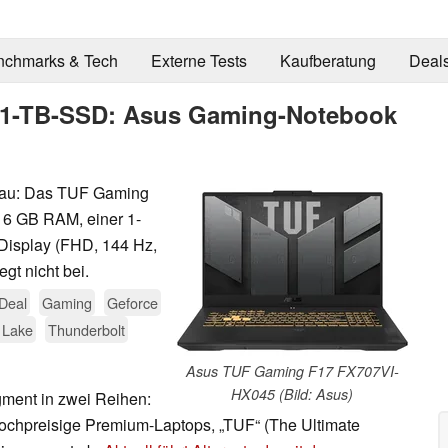
nchmarks & Tech
Externe Tests
Kaufberatung
Deal
, 1-TB-SSD: Asus Gaming-Notebook
veau: Das TUF Gaming
16 GB RAM, einer 1-
Display (FHD, 144 Hz,
gt nicht bei.
Deal
Gaming
Geforce
 Lake
Thunderbolt
Asus TUF Gaming F17 FX707VI-
HX045 (Bild: Asus)
gment in zwei Reihen:
hochpreisige Premium-Laptops, „TUF“ (The Ultimate