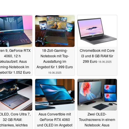
en 9, GeForce RTX
18-Zoll-Gaming-
ChromeBook mit Core
4060, 12 h
Notebook mit Top-
i3 und 8 GB RAM für
kkulaufzeit: Asus
Ausstattung im
299 Euro
18.06.2025
ming-Notebook im
Angebot für 1.999 Euro
ebot für 1.052 Euro
19.06.2025
06.07.2025
OLED, Core Ultra 7,
Asus Convertible mit
Zwei OLED-
32 GB RAM:
GeForce RTX 4060
Touchscreens in einem
chlankes, leichtes
und OLED im Angebot
Notebook: Asus