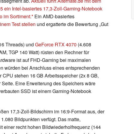
reissegment ab.
Aktuell führt Alternate.de mit dem
in Intel-basiertes 17,3-Zoll-Gaming-Notebook
o im Sortiment.
Ein AMD-basiertes
inem Test stellen
und ergatterte die Bewertung „Gut
 16 Threads) und
GeForce RTX 4070
(4.608
M, TGP 140 Watt) rüsten den Rechner für
ardware ist auf FHD-Gaming bei maximalen
en würden bei Anschluss eines entsprechenden
er CPU stehen 16 GB Arbeitsspeicher (2x 8 GB,
Seite. Eine Erweiterung des Speichers wäre
 verbauten SSD ist einem Gaming-Notebook
oßen 17,3-Zoll-Bildschirm im 16:9-Format aus, der
 1.080 Bildpunkten verfügt. Das matte,
mit einer recht hohen Bildwiederholfrequenz (144