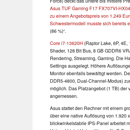
Force) deckt das untere bis mittlere P
Asus TUF Gaming F17 FX707VI-HX045 e
zu einem Angebotspreis von 1.249 Eur
Schwestermodell musste sich bereits e
(86 %)“.
Core i7-13620H
(Raptor Lake, 6P, 4E,
Shader, 128 Bit Bus, 8 GB GDDR6 VRA
Rendering, Streaming, Gaming. Die H
Settings ausgelegt. Höhere Auflösung
Monitor ebenfalls bewältigt werden. D
DDR5-4800, Dual-Channel-Modus) zur 
möglich. Das Platzangebot (1 TB) der
angemessen.
Asus stattet den Rechner mit einem gr
über eine native Auflösung von 1.920 x
blickwinkelstabile IPS-Panel arbeitet 