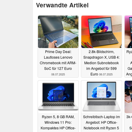
Verwandte Artikel
Prime Day Deal:
2.8k-Bildschirm,
Ryz
Lautloses Lenovo
Snapdragon X, USB 4:
Chromebook mit ARM-
Medion Subnotebook
A
SoC für 127 Euro
im Angebot für 599
Ga
Euro
Ang
08.07.2025
08.07.2025
Ryzen 5, 8 GB RAM,
Schreibtisch-Laptop im
3k-
Windows 11 Pro:
Angebot: HP Office-
Kompaktes HP Office-
Notebook mit Ryzen 5
S