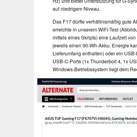
Hz) und bietet Unterstützung für G-Sy
auf niedrigem Niveau.
Das F17 dürfte verhältnismäßig gute Ak
erreichte in unserem WiFi-Test (Abbil
mittels eines Skripts) eine Laufzeit v
jeweils einen 90-Wh-Akku. Energie kann
Lieferumfang enthalten) oder ein USB-
USB-C-Ports (1x Thunderbolt 4, 1x USB
Windows-Betriebssystem liegt dem Rec