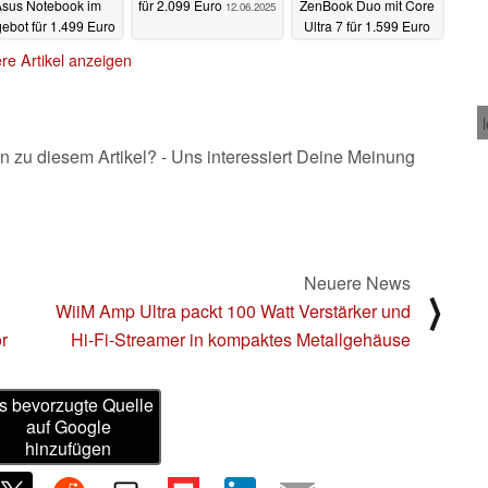
sus Notebook im
für 2.099 Euro
ZenBook Duo mit Core
12.06.2025
ebot für 1.499 Euro
Ultra 7 für 1.599 Euro
13.06.2025
11.06.2025
re Artikel anzeigen
n zu diesem Artikel? - Uns interessiert Deine Meinung
Neuere News
⟩
WiiM Amp Ultra packt 100 Watt Verstärker und
r
Hi-Fi-Streamer in kompaktes Metallgehäuse
s bevorzugte Quelle
auf Google
hinzufügen