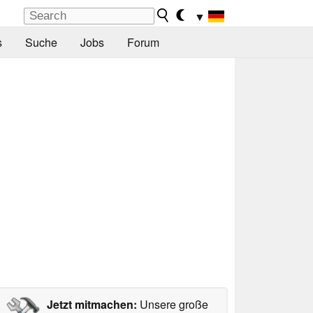
▼
s
Suche
Jobs
Forum
Jetzt mitmachen:
Unsere große