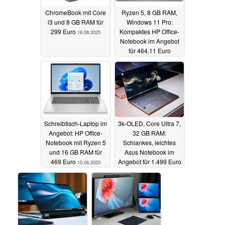
ChromeBook mit Core
Ryzen 5, 8 GB RAM,
i3 und 8 GB RAM für
Windows 11 Pro:
299 Euro
Kompaktes HP Office-
18.06.2025
Notebook im Angebot
für 464,11 Euro
15.06.2025
Schreibtisch-Laptop im
3k-OLED, Core Ultra 7,
Angebot: HP Office-
32 GB RAM:
Notebook mit Ryzen 5
Schlankes, leichtes
und 16 GB RAM für
Asus Notebook im
469 Euro
Angebot für 1.499 Euro
15.06.2025
13.06.2025