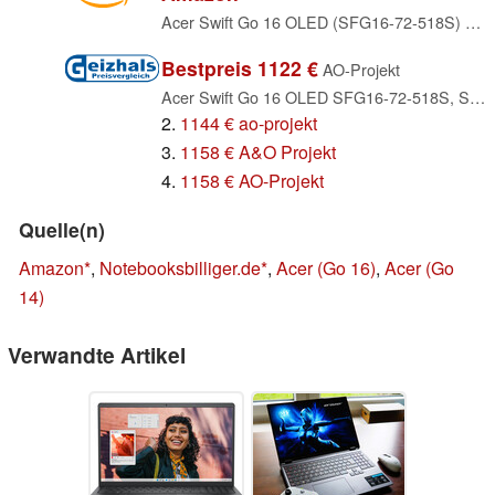
Acer Swift Go 16 OLED (SFG16-72-518S) Ultrabook/KI Laptop, 16" 3.2K OLED 120Hz Display, Intel Core Ultra 5 125U, 16 GB RAM, 512 GB SSD, Intel Grafik, Windows 11, QWERTZ Tastatur, grau
Bestpreis 1122 €
AO-Projekt
Acer Swift Go 16 OLED SFG16-72-518S, Steel Gray, Core Ultra 5 125U, 16GB RAM, 512GB SSD, DE (NX.KWNEG.008)
2.
1144 € ao-projekt
3.
1158 € A&O Projekt
4.
1158 € AO-Projekt
Quelle(n)
Amazon
,
Notebooksbilliger.de
,
Acer (Go 16)
,
Acer (Go
14)
Verwandte Artikel