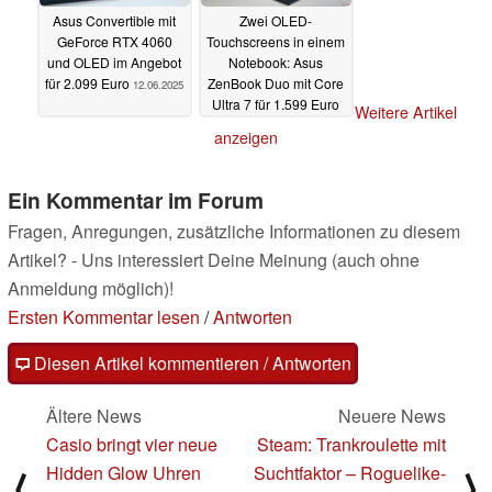
Asus Convertible mit
Zwei OLED-
GeForce RTX 4060
Touchscreens in einem
und OLED im Angebot
Notebook: Asus
für 2.099 Euro
ZenBook Duo mit Core
12.06.2025
Ultra 7 für 1.599 Euro
Weitere Artikel
11.06.2025
anzeigen
Ein Kommentar im Forum
Fragen, Anregungen, zusätzliche Informationen zu diesem
Artikel? - Uns interessiert Deine Meinung (auch ohne
Anmeldung möglich)!
Ersten Kommentar lesen
/
Antworten
Diesen Artikel kommentieren / Antworten
Ältere News
Neuere News
Casio bringt vier neue
Steam: Trankroulette mit
Hidden Glow Uhren
Suchtfaktor – Roguelike-
⟨
⟩