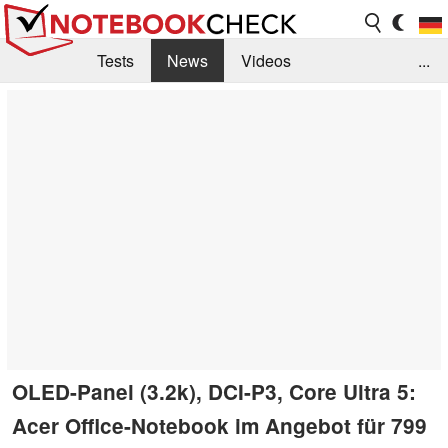
Tests
News
Videos
...
Benchmarks & Tech
Externe Tests
Kaufberatung
Deals
Suche
Jobs
Forum
OLED-Panel (3.2k), DCI-P3, Core Ultra 5:
Acer Office-Notebook im Angebot für 799