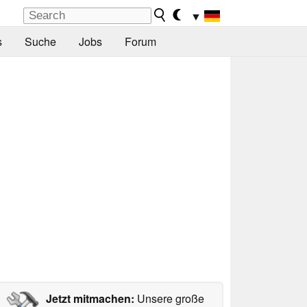
▼
s
Suche
Jobs
Forum
Jetzt mitmachen:
Unsere große