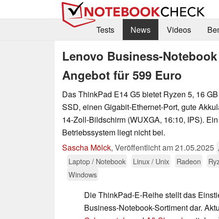
Tests
News
Videos
Be
Lenovo Business-Notebook
Angebot für 599 Euro
Das ThinkPad E14 G5 bietet Ryzen 5, 16 G
SSD, einen Gigabit-Ethernet-Port, gute Akkul
14-Zoll-Bildschirm (WUXGA, 16:10, IPS). Ei
Betriebssystem liegt nicht bei.
Sascha Mölck
,
Veröffentlicht am
21.05.2025
Laptop / Notebook
Linux / Unix
Radeon
Ryz
Windows
Die ThinkPad-E-Reihe stellt das Eins
Business-Notebook-Sortiment dar. Aktu