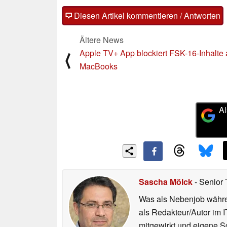
Diesen Artikel kommentieren / Antworten
Ältere News
Apple TV+ App blockiert FSK-16-Inhalte 
⟨
MacBooks
Al
Sascha Mölck
- Senior 
Was als Nebenjob währen
als Redakteur/Autor im I
mitgewirkt und eigene Sc