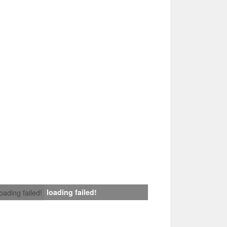
loading failed!
loading failed!