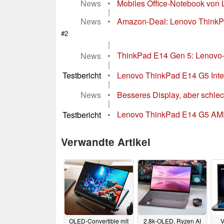
News
•
Mobiles Office-Notebook von 
|
News
•
Amazon-Deal: Lenovo ThinkPa
#2
|
News
•
ThinkPad E14 Gen 5: Lenovo-L
|
Testbericht
•
Lenovo ThinkPad E14 G5 Intel
|
News
•
Besseres Display, aber schlec
|
Testbericht
•
Lenovo ThinkPad E14 G5 AMD i
Verwandte Artikel
OLED-Convertible mit
2.8k-OLED, Ryzen AI
V