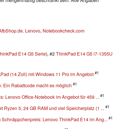
h oder mengenmäßig beschränkt sein. Alle Angaben
AfbShop.de
.
Lenovo
,
Notebookcheck.com
hinkPad E14 G5 Serie
), #2
ThinkPad E14 G5 i7-1355U
#1
Pad (14 Zoll) mit Windows 11 Pro im Angebot
#1
: Ein Rabattcode macht es möglich
#1
is: Lenovo Office-Notebook im Angebot für 459 ...
#1
t Ryzen 5, 24 GB RAM und viel Speicherplatz (1 ...
#1
um Schnäppchenpreis: Lenovo ThinkPad E14 im Ang...