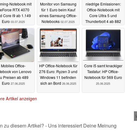
ming-Notebook mit
Monitor von Samsung
niedrige Emissionen:
eForce RTX 4070
für 1 Euro beim Kauf
Office-Notebook mit
d Core i9 ab 1.149
eines Samsung Office-
Core Ultra 5 und
Euro
Notebooks
Thunderbolt 4 ab 882
03.07.2025
02.07.2025
Euro
01.07.2025
Mobiles Office-
HP Office-Notebook für
Core i5 samt knackiger
tebook von Lenovo
276 Euro: Ryzen 3 und
Tastatur: HP Office-
u Preisen ab 489
Windows 11 befinden
Notebook für 569 Euro
Euro
sich an Bord
27.06.2025
26.06.2025
25.06.2025
re Artikel anzeigen
n zu diesem Artikel? - Uns interessiert Deine Meinung