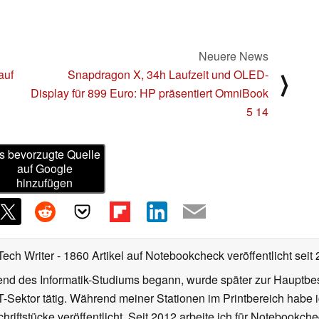
Neuere News
auf
Snapdragon X, 34h Laufzeit und OLED-
⟩
Display für 899 Euro: HP präsentiert OmniBook
5 14
s bevorzugte Quelle
auf Google
hinzufügen
Tech Writer
- 1860 Artikel auf Notebookcheck veröffentlicht
seit
d des Informatik-Studiums begann, wurde später zur Hauptbesc
T-Sektor tätig. Während meiner Stationen im Printbereich habe i
hriftstücke veröffentlicht. Seit 2012 arbeite ich für Notebookche