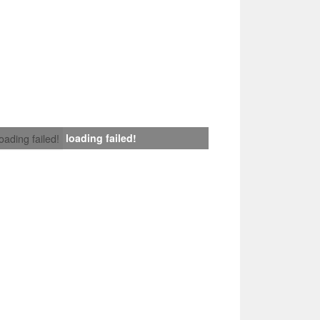
loading failed!
loading failed!