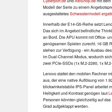
Cyberport.de
und
AfbShop.de
mit dem 
Modell der Serie zu einem Angebotspre
ausgestattetes
Schwestermodell ergatt
Innerhalb der E14-G5-Reihe setzt Len
Das sich im Angebot befindliche Thin
an Bord. Die APU kommt mit Office- u
genügsamen Spielen zurecht. 16 GB 
stehen zur Verfügung - ein Ausbau des
im Dual-Channel-Modus, wodurch sich 
zwei PCIe-SSDs (1x M.2-2280, 1x M.2
Lenovo stattet den mobilen Rechner mi
aus, der eine native Auflösung von 1.9
blickwinkelstabile IPS-Panel arbeitet 
Helligkeit und Kontrast genügen laut
L
Personen könnten gleichzeitig auf das
Grad aufgeklappt werden.