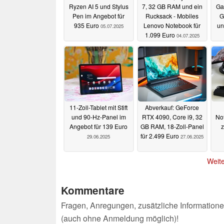
Ryzen AI 5 und Stylus
7, 32 GB RAM und ein
Ga
Pen im Angebot für
Rucksack - Mobiles
G
935 Euro
Lenovo Notebook für
un
05.07.2025
1.099 Euro
04.07.2025
11-Zoll-Tablet mit Stift
Abverkauf: GeForce
und 90-Hz-Panel im
RTX 4090, Core i9, 32
No
Angebot für 139 Euro
GB RAM, 18-Zoll-Panel
z
für 2.499 Euro
29.06.2025
27.06.2025
Weite
Kommentare
Fragen, Anregungen, zusätzliche Informatione
(auch ohne Anmeldung möglich)!