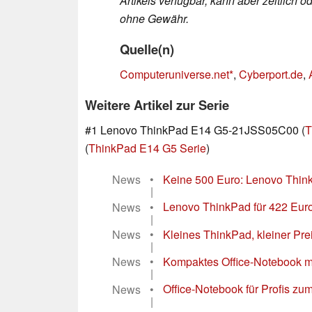
Artikels verfügbar, kann aber zeitlic
ohne Gewähr.
Quelle(n)
Computeruniverse.net
,
Cyberport.de
,
Weitere Artikel zur Serie
#1 Lenovo ThinkPad E14 G5-21JSS05C00 (
T
(
ThinkPad E14 G5 Serie
)
News
•
Keine 500 Euro: Lenovo Think
|
News
•
Lenovo ThinkPad für 422 Euro
|
News
•
Kleines ThinkPad, kleiner Pre
|
News
•
Kompaktes Office-Notebook mi
|
News
•
Office-Notebook für Profis z
|