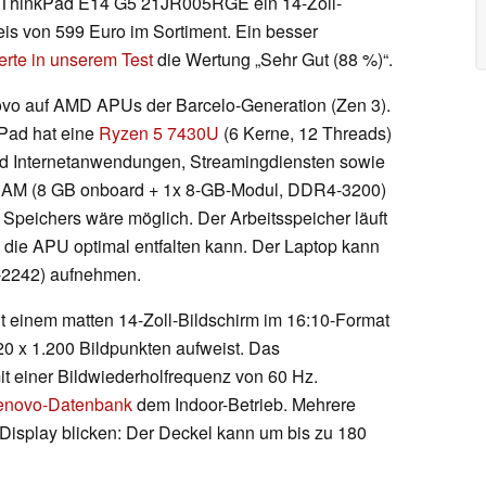
ThinkPad E14 G5 21JR005RGE ein 14-Zoll-
is von 599 Euro im Sortiment. Ein besser
erte in unserem Test
die Wertung „Sehr Gut (88 %)“.
ovo auf AMD APUs der Barcelo-Generation (Zen 3).
kPad hat eine
Ryzen 5 7430U
(6 Kerne, 12 Threads)
nd Internetanwendungen, Streamingdiensten sowie
RAM (8 GB onboard + 1x 8-GB-Modul, DDR4-3200)
 Speichers wäre möglich. Der Arbeitsspeicher läuft
die APU optimal entfalten kann. Der Laptop kann
-2242) aufnehmen.
t einem matten 14-Zoll-Bildschirm im 16:10-Format
20 x 1.200 Bildpunkten aufweist. Das
mit einer Bildwiederholfrequenz von 60 Hz.
enovo-Datenbank
dem Indoor-Betrieb. Mehrere
 Display blicken: Der Deckel kann um bis zu 180