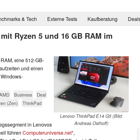
nchmarks & Tech
Externe Tests
Kaufberatung
Deal
 mit Ryzen 5 und 16 GB RAM im
B RAM, eine 512-GB-
aufzeiten und einen
n Windows-
AMD
Business
Deal
en (Zen)
ThinkPad
Lenovo ThinkPad E14 G5 (Bild:
Andreas Osthoff)
tiegssegment in Lenovos
ell führen
Computeruniverse.net
,