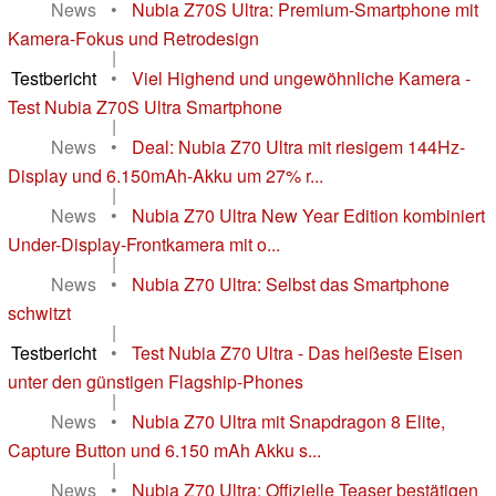
News
•
Nubia Z70S Ultra: Premium-Smartphone mit
Kamera-Fokus und Retrodesign
|
Testbericht
•
Viel Highend und ungewöhnliche Kamera -
Test Nubia Z70S Ultra Smartphone
|
News
•
Deal: Nubia Z70 Ultra mit riesigem 144Hz-
Display und 6.150mAh-Akku um 27% r...
|
News
•
Nubia Z70 Ultra New Year Edition kombiniert
Under-Display-Frontkamera mit o...
|
News
•
Nubia Z70 Ultra: Selbst das Smartphone
schwitzt
|
Testbericht
•
Test Nubia Z70 Ultra - Das heißeste Eisen
unter den günstigen Flagship-Phones
|
News
•
Nubia Z70 Ultra mit Snapdragon 8 Elite,
Capture Button und 6.150 mAh Akku s...
|
News
•
Nubia Z70 Ultra: Offizielle Teaser bestätigen