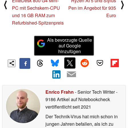
EliteDesk 800 G4 Mini-
Ryzen AI 5 und Stylus
⟨
⟩
PC mit Sechskern-CPU
Pen im Angebot für 935
und 16 GB RAM zum
Euro
Refurbished-Spitzenpreis
Als bevorzugte Quelle
auf Google
hinzufügen
Enrico Frahn
- Senior Tech Writer
-
9186 Artikel auf Notebookcheck
veröffentlicht
seit 2021
Der Technik-Virus hat mich schon in
jungen Jahren befallen, als ich zu