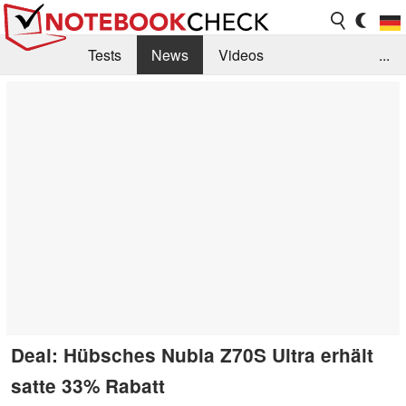
Tests
News
Videos
...
Benchmarks & Tech
Externe Tests
Kaufberatung
Deals
Suche
Jobs
Forum
Deal: Hübsches Nubia Z70S Ultra erhält
satte 33% Rabatt