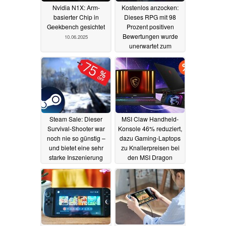
Nvidia N1X: Arm-
Kostenlos anzocken:
basierter Chip in
Dieses RPG mit 98
Geekbench gesichtet
Prozent positiven
Bewertungen wurde
10.06.2025
unerwartet zum
meistverkauften Spiel
auf Steam
06.06.2025
Steam Sale: Dieser
MSI Claw Handheld-
Survival-Shooter war
Konsole 46% reduziert,
noch nie so günstig –
dazu Gaming-Laptops
und bietet eine sehr
zu Knallerpreisen bei
starke Inszenierung
den MSI Dragon
und
Weeks (Ad)
05.06.2025
abwechslungsreiches
Gameplay
06.06.2025