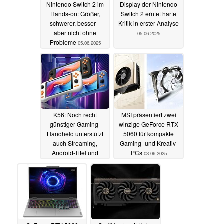
Nintendo Switch 2 im
Display der Nintendo
Hands-on: Größer,
Switch 2 erntet harte
schwerer, besser –
Kritik in erster Analyse
aber nicht ohne
05.06.2025
Probleme
05.06.2025
K56: Noch recht
MSI präsentiert zwei
günstiger Gaming-
winzige GeForce RTX
Handheld unterstützt
5060 für kompakte
auch Streaming,
Gaming- und Kreativ-
Android-Titel und
PCs
03.06.2025
Emulatoren
05.06.2025