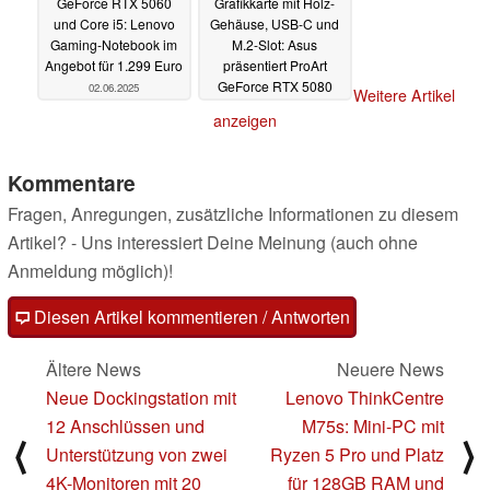
GeForce RTX 5060
Grafikkarte mit Holz-
und Core i5: Lenovo
Gehäuse, USB-C und
Gaming-Notebook im
M.2-Slot: Asus
Angebot für 1.299 Euro
präsentiert ProArt
GeForce RTX 5080
02.06.2025
Weitere Artikel
02.06.2025
anzeigen
Kommentare
Fragen, Anregungen, zusätzliche Informationen zu diesem
Artikel? - Uns interessiert Deine Meinung (auch ohne
Anmeldung möglich)!
Diesen Artikel kommentieren / Antworten
Ältere News
Neuere News
Neue Dockingstation mit
Lenovo ThinkCentre
12 Anschlüssen und
M75s: Mini-PC mit
⟨
⟩
Unterstützung von zwei
Ryzen 5 Pro und Platz
4K-Monitoren mit 20
für 128GB RAM und