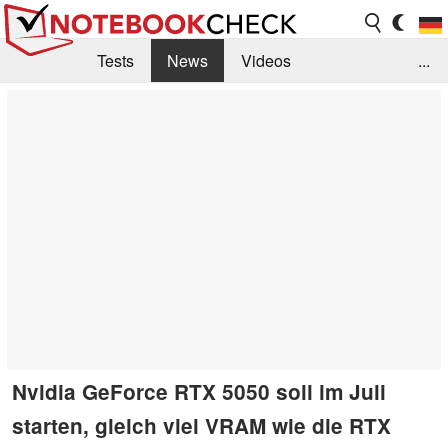
Tests
News
Videos
...
Benchmarks & Tech
Externe Tests
Kaufberatung
Deals
Suche
Jobs
Forum
Nvidia GeForce RTX 5050 soll im Juli
starten, gleich viel VRAM wie die RTX