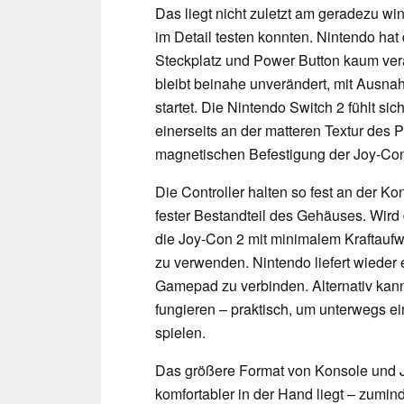
Das liegt nicht zuletzt am geradezu wi
im Detail testen konnten. Nintendo hat
Steckplatz und Power Button kaum ver
bleibt beinahe unverändert, mit Ausn
startet. Die Nintendo Switch 2 fühlt sic
einerseits an der matteren Textur des 
magnetischen Befestigung der Joy-Con
Die Controller halten so fest an der K
fester Bestandteil des Gehäuses. Wird 
die Joy-Con 2 mit minimalem Kraftauf
zu verwenden. Nintendo liefert wieder
Gamepad zu verbinden. Alternativ kann
fungieren – praktisch, um unterwegs e
spielen.
Das größere Format von Konsole und J
komfortabler in der Hand liegt – zumin