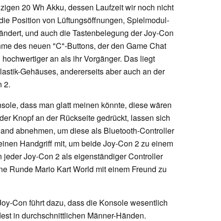
nzigen 20 Wh Akku, dessen Laufzeit wir noch nicht
 die Position von Lüftungsöffnungen, Spielmodul-
ändert, und auch die Tastenbelegung der Joy-Con
ahme des neuen "C"-Buttons, der den Game Chat
h hochwertiger an als ihr Vorgänger. Das liegt
Plastik-Gehäuses, andererseits aber auch an der
 2.
onsole, dass man glatt meinen könnte, diese wären
der Knopf an der Rückseite gedrückt, lassen sich
wand abnehmen, um diese als Bluetooth-Controller
 einen Handgriff mit, um beide Joy-Con 2 zu einem
 jeder Joy-Con 2 als eigenständiger Controller
ine Runde Mario Kart World mit einem Freund zu
oy-Con führt dazu, dass die Konsole wesentlich
dest in durchschnittlichen Männer-Händen.