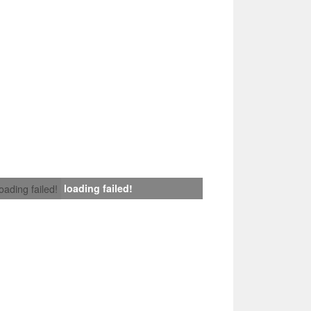
loading failed!
loading failed!