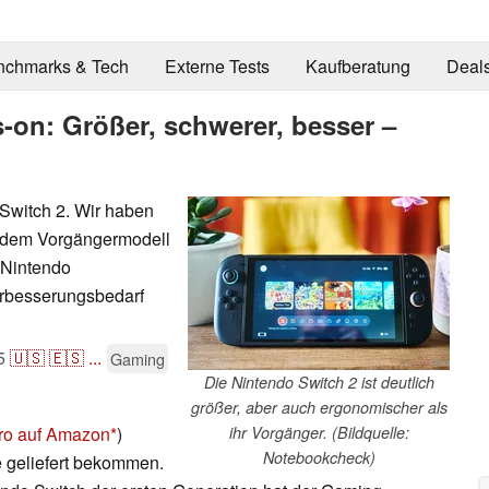
nchmarks & Tech
Externe Tests
Kaufberatung
Deal
-on: Größer, schwerer, besser –
 Switch 2. Wir haben
t dem Vorgängermodell
 Nintendo
erbesserungsbedarf
5
🇺🇸
🇪🇸
...
Gaming
Die Nintendo Switch 2 ist deutlich
größer, aber auch ergonomischer als
ro auf Amazon
)
ihr Vorgänger. (Bildquelle:
Notebookcheck)
te geliefert bekommen.