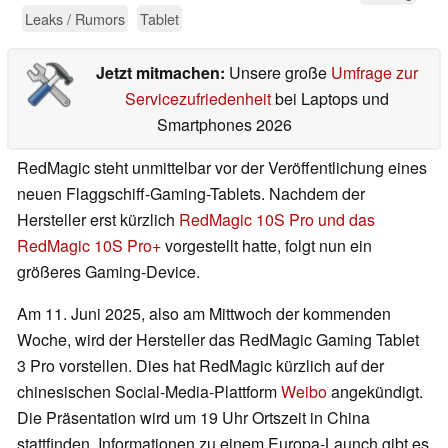
Leaks / Rumors
Tablet
Jetzt mitmachen:
Unsere große
Umfrage zur
Servicezufriedenheit
bei Laptops und
Smartphones 2026
RedMagic steht unmittelbar vor der Veröffentlichung eines
neuen Flaggschiff-Gaming-Tablets. Nachdem der
Hersteller erst kürzlich
RedMagic 10S Pro und das
RedMagic 10S Pro+
vorgestellt hatte, folgt nun ein
größeres Gaming-Device.
Am 11. Juni 2025, also am Mittwoch der kommenden
Woche, wird der Hersteller das RedMagic Gaming Tablet
3 Pro vorstellen. Dies hat RedMagic kürzlich auf der
chinesischen Social-Media-Plattform
Weibo
angekündigt.
Die Präsentation wird um 19 Uhr Ortszeit in China
stattfinden. Informationen zu einem Europa-Launch gibt es