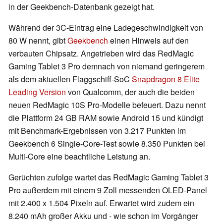
in der Geekbench-Datenbank gezeigt hat.
Während der 3C-Eintrag eine Ladegeschwindigkeit von
80 W nennt, gibt
Geekbench
einen Hinweis auf den
verbauten Chipsatz. Angetrieben wird das RedMagic
Gaming Tablet 3 Pro demnach von niemand geringerem
als dem aktuellen Flaggschiff-SoC
Snapdragon 8 Elite
Leading Version
von Qualcomm, der auch die beiden
neuen RedMagic 10S Pro-Modelle befeuert. Dazu nennt
die Plattform 24 GB RAM sowie Android 15 und kündigt
mit Benchmark-Ergebnissen von 3.217 Punkten im
Geekbench 6 Single-Core-Test sowie 8.350 Punkten bei
Multi-Core eine beachtliche Leistung an.
Gerüchten zufolge wartet das RedMagic Gaming Tablet 3
Pro außerdem mit einem 9 Zoll messenden OLED-Panel
mit 2.400 x 1.504 Pixeln auf. Erwartet wird zudem ein
8.240 mAh großer Akku und - wie schon im Vorgänger