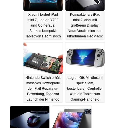
Xiaomi fordert iPad
Kompakter als iPad
mini 7, Legion Y700
mini 7, aber mit
und Co heraus:
größerem Display:
Starkes Kompakt-
Neue Vorab-Infos zum
Tablet von Redmi noch
ultradünnen RedMagic
diesen Monat
Gaming Tablet 3 Pro
04.06.2025
04.06.2025
Nintendo Switch erhält
Legion G9: Mit diesem
massives Downgrade
speziellem,
der iFixit Reparatur-
bestellbaren Controller
Bewertung, Tage vor
wird ein Tablet zum
Launch der Nintendo
Gaming-Handheld
Switch 2
03.06.2025
03.06.2025