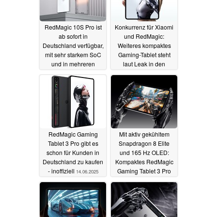
RedMagic 10S Pro ist
Konkurrenz für Xiaomi
ab sofort in
und RedMagic:
Deutschland verfügbar,
Weiteres kompaktes
mit sehr starkem SoC
Gaming-Tablet steht
und in mehreren
laut Leak in den
Modellversionen
Startlöchern
17.06.2025
18.06.2025
RedMagic Gaming
Mit aktiv gekühltem
Tablet 3 Pro gibt es
Snapdragon 8 Elite
schon für Kunden in
und 165 Hz OLED:
Deutschland zu kaufen
Kompaktes RedMagic
- inoffiziell
Gaming Tablet 3 Pro
14.06.2025
vorgestellt
11.06.2025