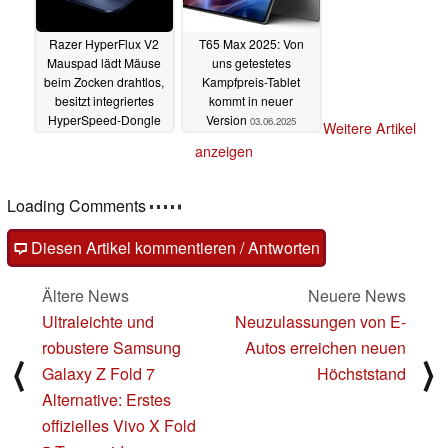
Razer HyperFlux V2
T65 Max 2025: Von
Mauspad lädt Mäuse
uns getestetes
beim Zocken drahtlos,
Kampfpreis-Tablet
besitzt integriertes
kommt in neuer
HyperSpeed-Dongle
Version
03.06.2025
Weitere Artikel
03.06.2025
anzeigen
Loading Comments
Diesen Artikel kommentieren / Antworten
Ältere News
Neuere News
Ultraleichte und
Neuzulassungen von E-
robustere Samsung
Autos erreichen neuen
⟨
⟩
Galaxy Z Fold 7
Höchststand
Alternative: Erstes
offizielles Vivo X Fold