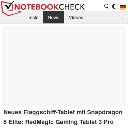
Tests
News
Videos
...
Benchmarks & Tech
Externe Tests
Kaufberatung
Deals
Suche
Jobs
Forum
Neues Flaggschiff-Tablet mit Snapdragon
8 Elite: RedMagic Gaming Tablet 3 Pro