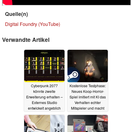
Quelle(n)
Digital Foundry (YouTube)
Verwandte Artikel
Cyberpunk 2077
Kostenlose Testphase:
könnte zweite
Neues Koop-Horror-
Erweiterung erhalten –
Spiel imitiert mit KI das
Externes Studio
Verhalten echter
entwickelt angeblich
Mitspieler und macht
umfassenden DLC
Misstrauen zur
Überlebensstrategie
05.06.2025
28.05.2025