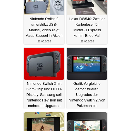
Nintendo Switch 2
Lexar RW540: Zweiter
unterstützt USB-
Kartenleser für
Mäuse, Video zeigt
MicroSD Express
Maus-Support in Aktion
kommt Ende Mai
26.05.2025
22.05.2025
Nintendo Switch 2 mit
Grafik-Vergleiche
5-nm-Chip und OLED-
demonstrieren
Display: Samsung soll
Upgrades der
Nintendo Revision mit
Nintendo Switch 2, von
mehreren Upgrades
Pokémon bis
vorschlagen
Cyberpunk 2077
20.05.2025
19.05.2025