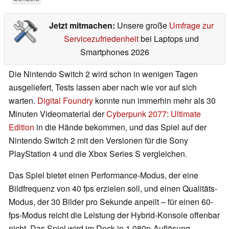
Jetzt mitmachen:
Unsere große
Umfrage zur
Servicezufriedenheit
bei Laptops und
Smartphones 2026
Die Nintendo Switch 2 wird schon in wenigen Tagen
ausgeliefert, Tests lassen aber nach wie vor auf sich
warten.
Digital Foundry
konnte nun immerhin mehr als 30
Minuten Videomaterial der
Cyberpunk 2077: Ultimate
Edition
in die Hände bekommen, und das Spiel auf der
Nintendo Switch 2 mit den Versionen für die Sony
PlayStation 4 und die Xbox Series S vergleichen.
Das Spiel bietet einen Performance-Modus, der eine
Bildfrequenz von 40 fps erzielen soll, und einen Qualitäts-
Modus, der 30 Bilder pro Sekunde anpeilt – für einen 60-
fps-Modus reicht die Leistung der Hybrid-Konsole offenbar
nicht. Das Spiel wird im Dock in 1.080p-Auflösung