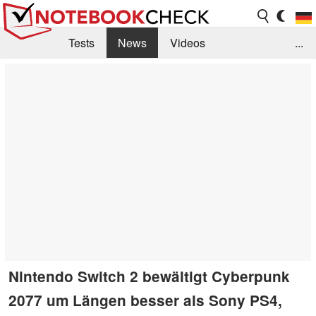
Tests
News
Videos
...
Benchmarks & Tech
Externe Tests
Kaufberatung
Deals
Suche
Jobs
Forum
Nintendo Switch 2 bewältigt Cyberpunk
2077 um Längen besser als Sony PS4,