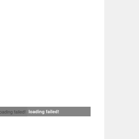
loading failed!
loading failed!