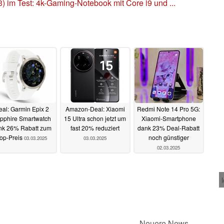
) im Test: 4k-Gaming-Notebook mit Core i9 und ...
al: Garmin Epix 2
Amazon-Deal: Xiaomi
Redmi Note 14 Pro 5G:
pphire Smartwatch
15 Ultra schon jetzt um
Xiaomi-Smartphone
nk 26% Rabatt zum
fast 20% reduziert
dank 23% Deal-Rabatt
op-Preis
noch günstiger
03.03.2025
03.03.2025
02.03.2025
n zu diesem Artikel? - Uns interessiert Deine Meinung