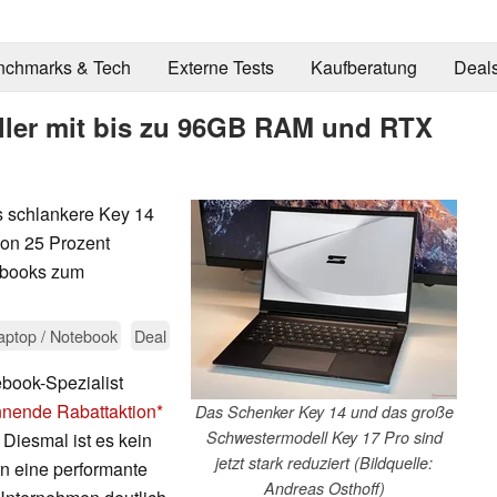
nchmarks & Tech
Externe Tests
Kaufberatung
Deal
ller mit bis zu 96GB RAM und RTX
s schlankere Key 14
von 25 Prozent
tebooks zum
aptop / Notebook
Deal
book-Spezialist
nende Rabattaktion
Das Schenker Key 14 und das große
Schwestermodell Key 17 Pro sind
. Diesmal ist es kein
jetzt stark reduziert (Bildquelle:
n eine performante
Andreas Osthoff)