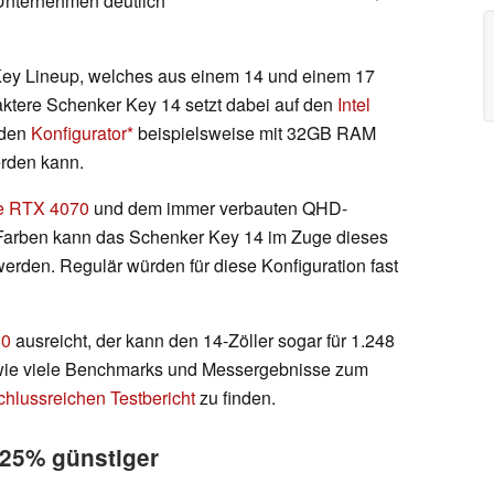
 Unternehmen deutlich
Key Lineup, welches aus einem 14 und einem 17
aktere Schenker Key 14 setzt dabei auf den
Intel
nden
Konfigurator
beispielsweise mit 32GB RAM
rden kann.
e RTX 4070
und dem immer verbauten QHD-
Farben kann das Schenker Key 14 im Zuge dieses
 werden. Regulär würden für diese Konfiguration fast
60
ausreicht, der kann den 14-Zöller sogar für 1.248
sowie viele Benchmarks und Messergebnisse zum
chlussreichen Testbericht
zu finden.
 25% günstiger