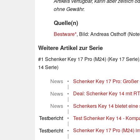
Artikels verfügbar, kann aber zeitlic
ohne Gewähr.
Quelle(n)
Bestware
, Bild: Andreas Osthoff (No
Weitere Artikel zur Serie
#1 Schenker Key 17 Pro (M24) (Key 17 Serie),
14 Serie)
News
•
Schenker Key 17 Pro: Großer
|
News
•
Deal: Schenker Key 14 mit RT
|
News
•
Schenkers Key 14 bietet eine 
|
Testbericht
•
Test Schenker Key 14 - Komp
|
Testbericht
•
Schenker Key 17 Pro (M24) im 
|