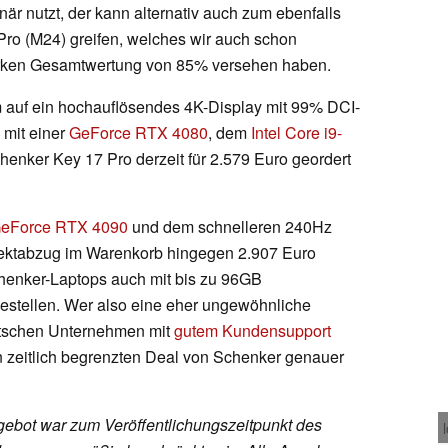
är nutzt, der kann alternativ auch zum ebenfalls
ro (M24) greifen, welches wir auch schon
arken Gesamtwertung von 85% versehen haben.
m auf ein hochauflösendes 4K-Display mit 99% DCI-
mit einer
GeForce RTX 4080
, dem
Intel Core i9-
ker Key 17 Pro derzeit für 2.579 Euro geordert
GeForce RTX 4090
und dem schnelleren 240Hz
ektabzug im Warenkorb hingegen 2.907 Euro
Schenker-Laptops auch mit bis zu 96GB
estellen. Wer also eine eher ungewöhnliche
utschen Unternehmen mit
gutem Kundensupport
en zeitlich begrenzten Deal von Schenker genauer
ebot war zum Veröffentlichungszeitpunkt des