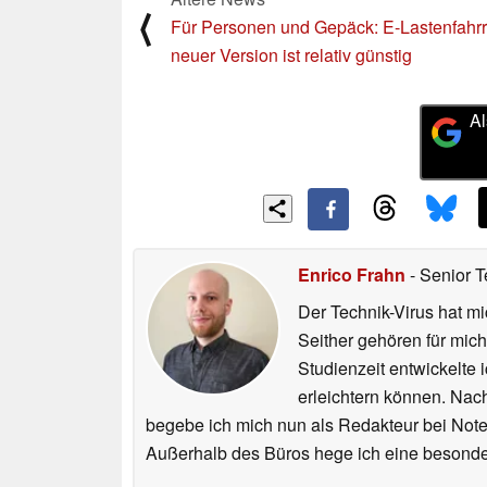
Diesen Artikel kommentieren / Antworten
Ältere News
⟨
Für Personen und Gepäck: E-Lastenfahrr
neuer Version ist relativ günstig
Al
Enrico Frahn
- Senior T
Der Technik-Virus hat mi
Seither gehören für mic
Studienzeit entwickelte 
erleichtern können. Nac