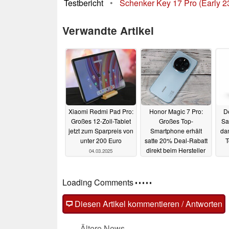
Testbericht
•
Schenker Key 17 Pro (Early 23
Verwandte Artikel
Xiaomi Redmi Pad Pro:
Honor Magic 7 Pro:
De
Großes 12-Zoll-Tablet
Großes Top-
Sa
jetzt zum Sparpreis von
Smartphone erhält
da
unter 200 Euro
satte 20% Deal-Rabatt
T
direkt beim Hersteller
04.03.2025
03.03.2025
Kommentare
Fragen, Anregungen, zusätzliche Informatione
(auch ohne Anmeldung möglich)!