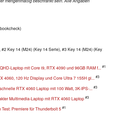
h oder mengenmäßig beschränkt sein. Alle Angaben
tebookcheck)
 #2 Key 14 (M24) (Key 14 Serie), #3 Key 14 (M24) (Key
#1
 QHD-Laptop mit Core i9, RTX 4090 und 96GB RAM f...
#3
X 4060, 120 Hz Display und Core Ultra 7 155H gi...
#3
schnelle RTX 4060 Laptop mit 100 Watt, 3K-IPS-...
#3
akter Multimedia-Laptop mit RTX 4060 Laptop
#1
Test: Premiere für Thunderbolt 5