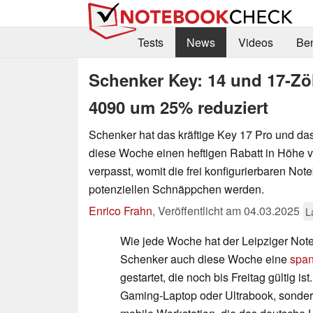
Tests
News
Videos
Be
Schenker Key: 14 und 17-Zö
4090 um 25% reduziert
Schenker hat das kräftige Key 17 Pro und da
diese Woche einen heftigen Rabatt in Höhe 
verpasst, womit die frei konfigurierbaren No
potenziellen Schnäppchen werden.
Enrico Frahn
,
Veröffentlicht am
04.03.2025
L
Wie jede Woche hat der Leipziger Note
Schenker auch diese Woche eine
span
gestartet, die noch bis Freitag gültig ist
Gaming-Laptop oder Ultrabook, sonder