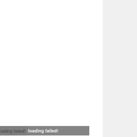
loading failed!
loading failed!