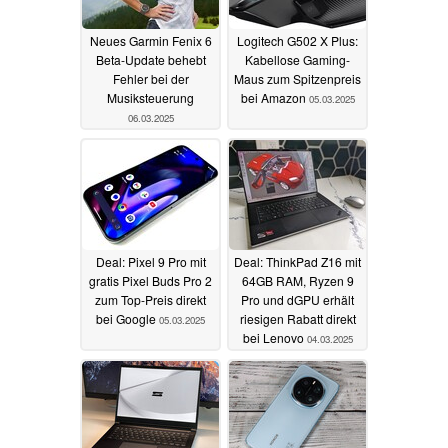
Neues Garmin Fenix 6
Logitech G502 X Plus:
Beta-Update behebt
Kabellose Gaming-
Fehler bei der
Maus zum Spitzenpreis
Musiksteuerung
bei Amazon
05.03.2025
06.03.2025
Deal: Pixel 9 Pro mit
Deal: ThinkPad Z16 mit
gratis Pixel Buds Pro 2
64GB RAM, Ryzen 9
zum Top-Preis direkt
Pro und dGPU erhält
bei Google
riesigen Rabatt direkt
05.03.2025
bei Lenovo
04.03.2025