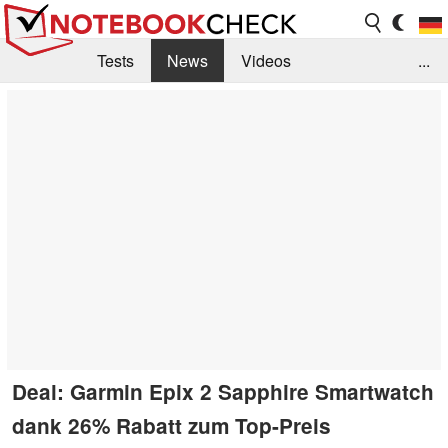
Tests
News
Videos
...
Benchmarks & Tech
Externe Tests
Kaufberatung
Deals
Suche
Jobs
Forum
Deal: Garmin Epix 2 Sapphire Smartwatch
dank 26% Rabatt zum Top-Preis