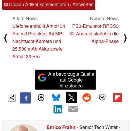
Diesen Artikel kommentieren / Antworten
Ältere News
Neuere News
Ulefone enthüllt Armor 34
PS3-Emulator RPCS3
Pro mit Projektor, 64 MP
für Android startet in die
⟨
⟩
Nachtsicht-Kamera und
Alpha-Phase
25.500 mAh Akku sowie
Armor 33 Pro
Als bevorzugte Quelle
auf Google
hinzufügen
Enrico Frahn
- Senior Tech Writer
-