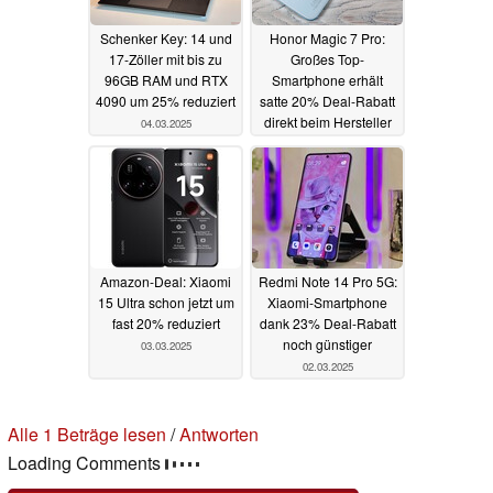
Schenker Key: 14 und
Honor Magic 7 Pro:
17-Zöller mit bis zu
Großes Top-
96GB RAM und RTX
Smartphone erhält
4090 um 25% reduziert
satte 20% Deal-Rabatt
direkt beim Hersteller
04.03.2025
03.03.2025
Amazon-Deal: Xiaomi
Redmi Note 14 Pro 5G:
15 Ultra schon jetzt um
Xiaomi-Smartphone
fast 20% reduziert
dank 23% Deal-Rabatt
noch günstiger
03.03.2025
02.03.2025
Alle 1 Beträge lesen
/
Antworten
Loading Comments