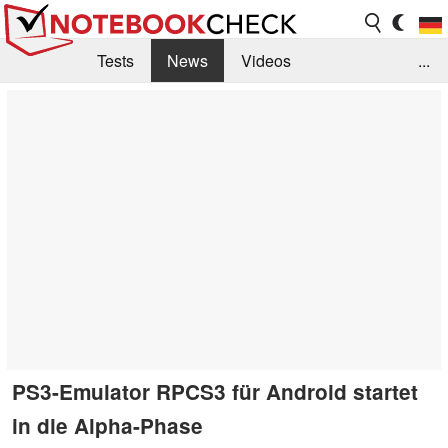
Tests
News
Videos
...
Benchmarks & Tech
Externe Tests
Kaufberatung
Deals
Suche
Jobs
Forum
PS3-Emulator RPCS3 für Android startet
in die Alpha-Phase