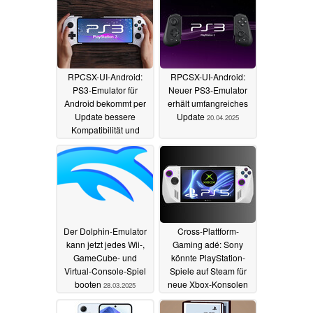
RPCSX-UI-Android:
RPCSX-UI-Android:
PS3-Emulator für
Neuer PS3-Emulator
Android bekommt per
erhält umfangreiches
Update bessere
Update
20.04.2025
Kompatibilität und
neue Features
12.05.2025
Der Dolphin-Emulator
Cross-Plattform-
kann jetzt jedes Wii-,
Gaming adé: Sony
GameCube- und
könnte PlayStation-
Virtual-Console-Spiel
Spiele auf Steam für
booten
neue Xbox-Konsolen
28.03.2025
sperren
27.03.2025