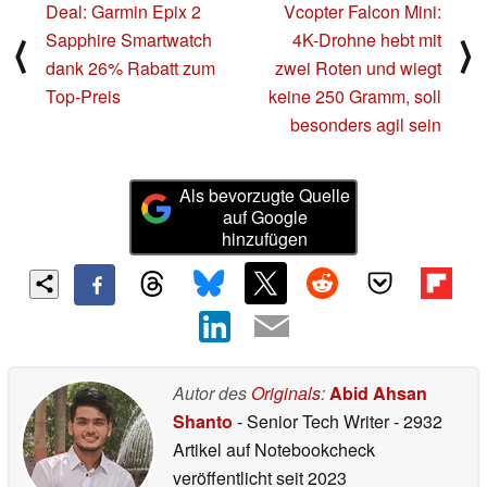
Deal: Garmin Epix 2
Vcopter Falcon Mini:
Sapphire Smartwatch
4K-Drohne hebt mit
⟨
⟩
dank 26% Rabatt zum
zwei Roten und wiegt
Top-Preis
keine 250 Gramm, soll
besonders agil sein
Als bevorzugte Quelle
auf Google
hinzufügen
Autor des
Originals
:
Abid Ahsan
Shanto
- Senior Tech Writer
- 2932
Artikel auf Notebookcheck
veröffentlicht
seit 2023