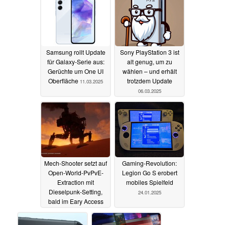
Samsung rollt Update
Sony PlayStation 3 ist
für Galaxy-Serie aus:
alt genug, um zu
Gerüchte um One UI
wählen – und erhält
Oberfläche
trotzdem Update
11.03.2025
06.03.2025
Mech-Shooter setzt auf
Gaming-Revolution:
Open-World-PvPvE-
Legion Go S erobert
Extraction mit
mobiles Spielfeld
Dieselpunk-Setting,
24.01.2025
bald im Eary Access
04.03.2025