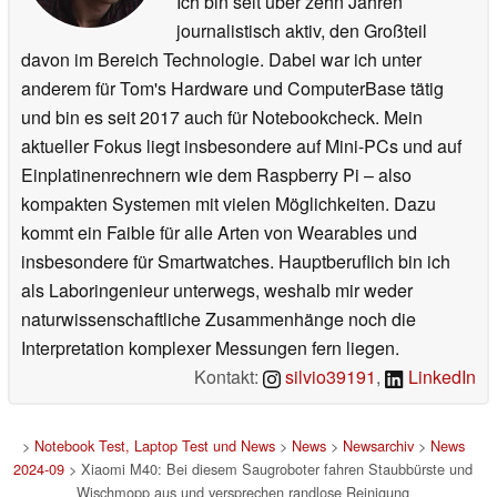
Ich bin seit über zehn Jahren
journalistisch aktiv, den Großteil
davon im Bereich Technologie. Dabei war ich unter
anderem für Tom's Hardware und ComputerBase tätig
und bin es seit 2017 auch für Notebookcheck. Mein
aktueller Fokus liegt insbesondere auf Mini-PCs und auf
Einplatinenrechnern wie dem Raspberry Pi – also
kompakten Systemen mit vielen Möglichkeiten. Dazu
kommt ein Faible für alle Arten von Wearables und
insbesondere für Smartwatches. Hauptberuflich bin ich
als Laboringenieur unterwegs, weshalb mir weder
naturwissenschaftliche Zusammenhänge noch die
Interpretation komplexer Messungen fern liegen.
Kontakt:
silvio39191
,
LinkedIn
>
Notebook Test, Laptop Test und News
>
News
>
Newsarchiv
>
News
2024-09
> Xiaomi M40: Bei diesem Saugroboter fahren Staubbürste und
Wischmopp aus und versprechen randlose Reinigung