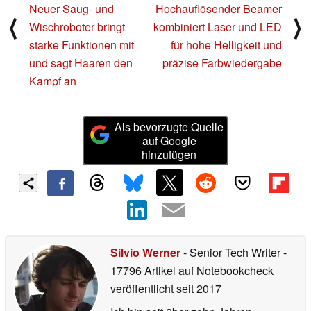
Neuer Saug- und
Hochauflösender Beamer
⟨
⟩
Wischroboter bringt
kombiniert Laser und LED
starke Funktionen mit
für hohe Helligkeit und
und sagt Haaren den
präzise Farbwiedergabe
Kampf an
Als bevorzugte Quelle
auf Google
hinzufügen
Silvio Werner
- Senior Tech Writer
-
17796 Artikel auf Notebookcheck
veröffentlicht
seit 2017