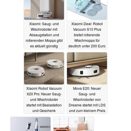
Xiaomi: Saug- und
Xiaomi-Deal: Robot
Wischroboter mit
Vacuum S10 Plus
Absaugstation und
bietet rotierende
rotierenden Mopps gibt
Wischmopps für
es aktuell günstig
deutlich unter 200 Euro
14.01.2025
08.12.2024
Xiaomi Robot Vacuum
Mova E20: Neuer
X20 Pro: Neuer Saug-
Saug- und
und Wischroboter
Wischroboter von
startet mit Basisstation
Dreame startet mit LDS
und Geschenk
und zum kleinem Preis
02.12.2024
09.11.2024