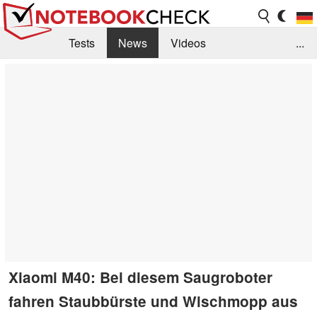
Tests
News
Videos
...
Benchmarks & Tech
Externe Tests
Kaufberatung
Deals
Suche
Jobs
Forum
Xiaomi M40: Bei diesem Saugroboter
fahren Staubbürste und Wischmopp aus