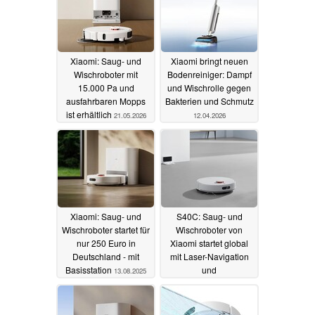
Xiaomi: Saug- und
Xiaomi bringt neuen
Wischroboter mit
Bodenreiniger: Dampf
15.000 Pa und
und Wischrolle gegen
ausfahrbaren Mopps
Bakterien und Schmutz
ist erhältlich
21.05.2026
12.04.2026
Xiaomi: Saug- und
S40C: Saug- und
Wischroboter startet für
Wischroboter von
nur 250 Euro in
Xiaomi startet global
Deutschland - mit
mit Laser-Navigation
Basisstation
und
13.08.2025
Hindernisserkennung
07.05.2025