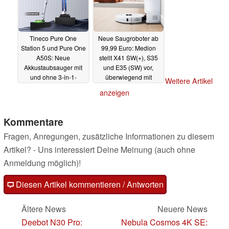
Tineco Pure One
Neue Saugroboter ab
Station 5 und Pure One
99,99 Euro: Medion
A50S: Neue
stellt X41 SW(+), S35
Akkustaubsauger mit
und E35 (SW) vor,
und ohne 3-in-1-
überwiegend mit
Weitere Artikel
Reinigungsstation
Wischfunktion
07.10.2024
anzeigen
10.10.2024
Kommentare
Fragen, Anregungen, zusätzliche Informationen zu diesem
Artikel? - Uns interessiert Deine Meinung (auch ohne
Anmeldung möglich)!
Diesen Artikel kommentieren / Antworten
Ältere News
Neuere News
Deebot N30 Pro:
Nebula Cosmos 4K SE: