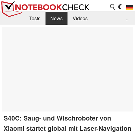
Tests
News
Videos
...
Benchmarks & Tech
Externe Tests
Kaufberatung
Deals
Suche
Jobs
Forum
S40C: Saug- und Wischroboter von
Xiaomi startet global mit Laser-Navigation