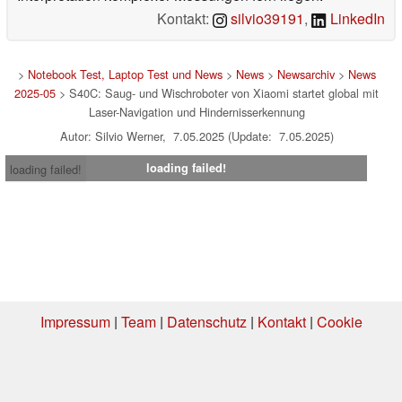
Kontakt:
silvio39191
,
LinkedIn
>
Notebook Test, Laptop Test und News
>
News
>
Newsarchiv
>
News
2025-05
> S40C: Saug- und Wischroboter von Xiaomi startet global mit
Laser-Navigation und Hindernisserkennung
Autor: Silvio Werner, 7.05.2025 (Update: 7.05.2025)
loading failed!
loading failed!
Impressum
|
Team
|
Datenschutz
|
Kontakt
|
Cookie
Einstellungen
| 04.08.2026 16:10
* Beim Kauf über einen Affiliate-Link kann Notebookcheck eine Vergütung
erhalten. Vielen Dank für Ihre Unterstützung!.