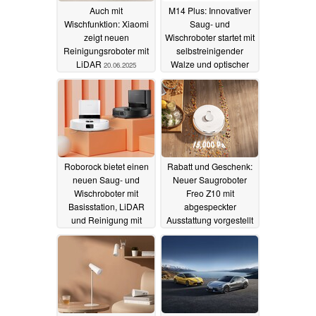
Auch mit
M14 Plus: Innovativer
Wischfunktion: Xiaomi
Saug- und
zeigt neuen
Wischroboter startet mit
Reinigungsroboter mit
selbstreinigender
LiDAR
Walze und optischer
20.06.2025
Schmutzerkennung
29.05.2025
Roborock bietet einen
Rabatt und Geschenk:
neuen Saug- und
Neuer Saugroboter
Wischroboter mit
Freo Z10 mit
Basisstation, LiDAR
abgespeckter
und Reinigung mit
Ausstattung vorgestellt
Vibrationen an
13.05.2025
18.05.2025