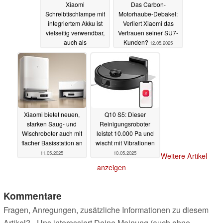
Xiaomi
Das Carbon-
Schreibtischlampe mit
Motorhaube-Debakel:
integriertem Akku ist
Verliert Xiaomi das
vielseitig verwendbar,
Vertrauen seiner SU7-
auch als
Kunden?
12.05.2025
Taschenlampe
13.05.2025
Xiaomi bietet neuen,
Q10 S5: Dieser
starken Saug- und
Reinigungsroboter
Wischroboter auch mit
leistet 10.000 Pa und
flacher Basisstation an
wischt mit Vibrationen
11.05.2025
10.05.2025
Weitere Artikel
anzeigen
Kommentare
Fragen, Anregungen, zusätzliche Informationen zu diesem
Artikel? - Uns interessiert Deine Meinung (auch ohne