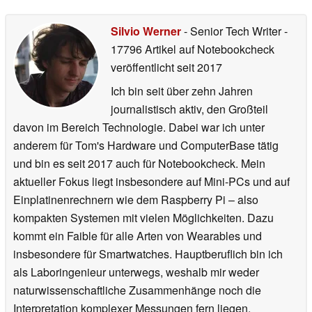
Silvio Werner
- Senior Tech Writer
-
17796 Artikel auf Notebookcheck
veröffentlicht
seit 2017
Ich bin seit über zehn Jahren
journalistisch aktiv, den Großteil
davon im Bereich Technologie. Dabei war ich unter
anderem für Tom's Hardware und ComputerBase tätig
und bin es seit 2017 auch für Notebookcheck. Mein
aktueller Fokus liegt insbesondere auf Mini-PCs und auf
Einplatinenrechnern wie dem Raspberry Pi – also
kompakten Systemen mit vielen Möglichkeiten. Dazu
kommt ein Faible für alle Arten von Wearables und
insbesondere für Smartwatches. Hauptberuflich bin ich
als Laboringenieur unterwegs, weshalb mir weder
naturwissenschaftliche Zusammenhänge noch die
Interpretation komplexer Messungen fern liegen.