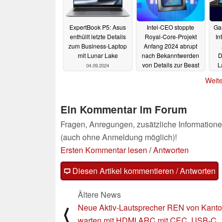
ExpertBook P5: Asus
Intel-CEO stoppte
Ga
enthüllt letzte Details
Royal-Core-Projekt
In
zum Business-Laptop
Anfang 2024 abrupt
mit Lunar Lake
nach Bekanntwerden
D
von Details zur Beast
L
04.09.2024
Lake Next-Architektur
C
Weite
04.09.2024
Ein Kommentar im Forum
Fragen, Anregungen, zusätzliche Informatione
(auch ohne Anmeldung möglich)!
Ersten Kommentar lesen
/
Antworten
Diesen Artikel kommentieren / Antworten
Ältere News
Neue Aktiv-Lautsprecher REN von Kanto
⟨
warten mit HDMI ARC mit CEC, USB-C,