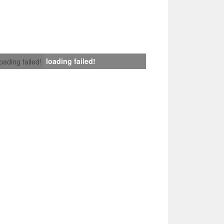
loading failed!
loading failed!