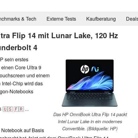
nchmarks & Tech
Externe Tests
Kaufberatung
Deal
ra Flip 14 mit Lunar Lake, 120 Hz
nderbolt 4
P sein erstes
 einen Core Ultra 9
ouchscreen und einem
 Intel-Chip wird das
ragon-Notebooks
4
🇺🇸
🇫🇷
...
Das HP OmniBook Ultra Flip 14 packt
Intel Lunar Lake in ein modernes
Convertible. (Bildquelle: HP)
 Notebook auf Basis