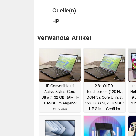
Quelle(n)
HP
Verwandte Artikel
HP Convertible mit
2.8k-OLED-
Im
Active Stylus, Core
Touchscreen (120 Hz,
Not
Ultra 7, 32 GB RAM, 1-
DCI-P3), Core Ultra 7,
9 
TB-SSD im Angebot
32 GB RAM, 2 TB SSD:
fü
HP 2-in-1-Gerät im
12.05.2026
Angebot
04.04.2026