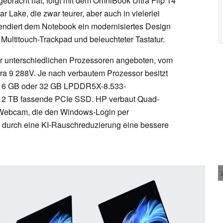
gebracht hat, folgt mit dem OmniBook Ultra Flip 14
ar Lake, die zwar teurer, aber auch in vielerlei
spendiert dem Notebook ein modernisiertes Design
Multitouch-Trackpad und beleuchteter Tastatur.
er unterschiedlichen Prozessoren angeboten, vom
tra 9 288V. Je nach verbautem Prozessor besitzt
r 16 GB oder 32 GB LPDDR5X-8.533-
s 2 TB fassende PCIe SSD. HP verbaut Quad-
 Webcam, die den Windows-Login per
e durch eine KI-Rauschreduzierung eine bessere