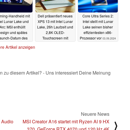
ming-Handheld mit
Dell präsentiert neues
Core Ultra Series 2:
tel Lunar Lake und
XPS 13 mit Intel Lunar
Intel stellt mit Lunar
Arc: MSI enthüllt
Lake, 26h Laufzeit und
Lake seinen bisher
esign und spätes
2,8K OLED-
effizientesten x86-
aunch-Datum des
Touchscreen mit
Prozessor vor
03.09.2024
law 8 AI+
Gorilla Glass Victus
03.09.2024
re Artikel anzeigen
03.09.2024
n zu diesem Artikel? - Uns interessiert Deine Meinung
Neuere News
 Audio
MSI Creator A16 startet mit Ryzen AI 9 HX
⟩
370, GeForce RTX 4070 und 120 Hz 4K