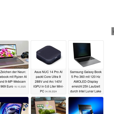
 Zeichen der Neun:
Asus NUC 14 Pro AI
Samsung Galaxy Book
ebook mit Ryzen AI
packt Core Ultra 9
5 Pro 360 mit 120 Hz
und 9-MP-Webcam
288V und Arc 140V
AMOLED-Display
r 969 Euro
iGPU in 0,6 Liter Mini-
erreicht 25h Laufzeit
18.10.2025
PC
durch Intel Lunar Lake
04.09.2024
04.09.2024