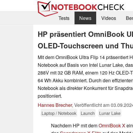
Tests
News
Videos
Be
HP präsentiert OmniBook Ult
OLED-Touchscreen und Thu
Mit dem OmniBook Ultra Flip 14 präsentiert H
Notebook auf Basis von Intel Lunar Lake, das
288V mit 32 GB RAM, einem 120 Hz OLED-T
64 Wh Akku kombiniert. Durch den effizienten
Notebook als direkter Konkurrent für Snapd
positioniert.
Hannes Brecher
,
Veröffentlicht am
03.09.202
Laptop / Notebook
Launch
Lunar Lake
Nachdem HP mit dem
OmniBook X
ein