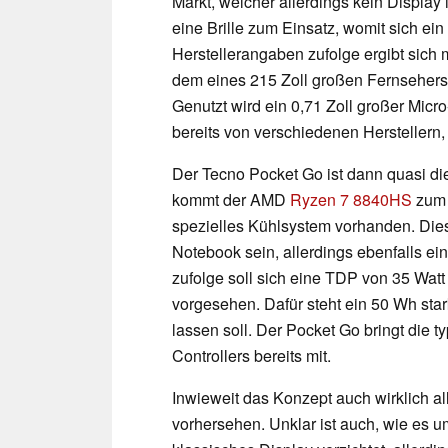
Markt, welcher allerdings kein Display
eine Brille zum Einsatz, womit sich ei
Herstellerangaben zufolge ergibt sich 
dem eines 215 Zoll großen Fernsehers 
Genutzt wird ein 0,71 Zoll großer Mic
bereits von verschiedenen Herstellern,
Der Tecno Pocket Go ist dann quasi di
kommt der AMD
Ryzen 7 8840HS
zum 
spezielles Kühlsystem vorhanden. Dies
Notebook sein, allerdings ebenfalls ei
zufolge soll sich eine TDP von 35 Watt
vorgesehen. Dafür steht ein 50 Wh sta
lassen soll. Der Pocket Go bringt die
Controllers bereits mit.
Inwieweit das Konzept auch wirklich all
vorhersehen. Unklar ist auch, wie es um