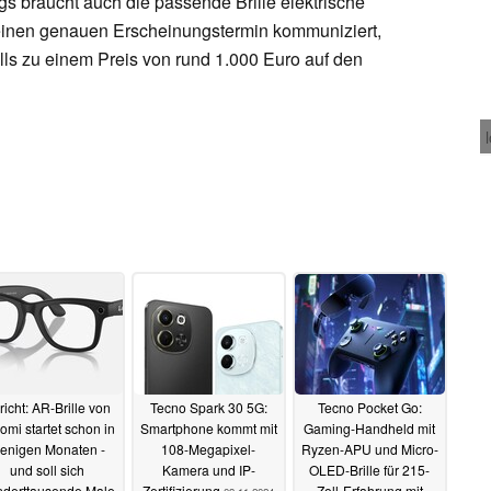
ngs braucht auch die passende Brille elektrische
 einen genauen Erscheinungstermin kommuniziert,
lls zu einem Preis von rund 1.000 Euro auf den
richt: AR-Brille von
Tecno Spark 30 5G:
Tecno Pocket Go:
omi startet schon in
Smartphone kommt mit
Gaming-Handheld mit
enigen Monaten -
108-Megapixel-
Ryzen-APU und Micro-
und soll sich
Kamera und IP-
OLED-Brille für 215-
derttausende Male
Zertifizierung
Zoll-Erfahrung mit