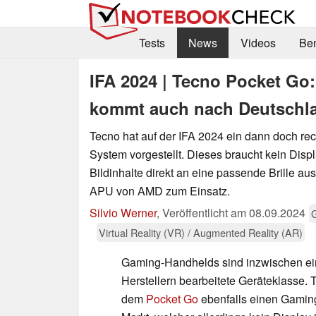
Tests
News
Videos
Be
IFA 2024 | Tecno Pocket Go
kommt auch nach Deutschla
Tecno hat auf der IFA 2024 ein dann doch re
System vorgestellt. Dieses braucht kein Displ
Bildinhalte direkt an eine passende Brille au
APU von AMD zum Einsatz.
Silvio Werner
,
Veröffentlicht am
08.09.2024
Virtual Reality (VR) / Augmented Reality (AR)
Gaming-Handhelds sind inzwischen ei
Herstellern bearbeitete Geräteklasse. T
dem
Pocket Go
ebenfalls einen Gamin