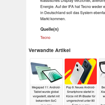
klassisches Display verzichtet, allerdi
Energie. Auf der IFA hat Tecno weder
in Deutschland soll das System ebenfa
Markt kommen.
Quelle(n)
Tecno
Verwandte Artikel
Megapad 11: Android-
Pop 9: Neues Android-
Be
Tablet wurde global
Smartphone startet in
Xia
vorgestellt, startet mit
Kürze mit IR-Blaster für
w
bekanntem SoC
umgerechnet unter 80
Euro
hun