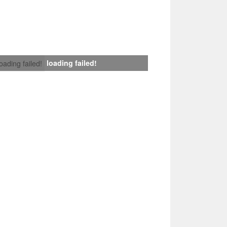
loading failed!
loading failed!