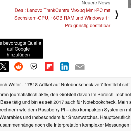
Neuere News
Deal: Lenovo ThinkCentre M920q Mini-PC mit
⟩
Sechskern-CPU, 16GB RAM und Windows 11
Pro günstig bestellbar
s bevorzugte Quelle
auf Google
hinzufügen
Tech Writer
- 17818 Artikel auf Notebookcheck veröffentlicht
seit
ahren journalistisch aktiv, den Großteil davon im Bereich Techn
se tätig und bin es seit 2017 auch für Notebookcheck. Mein ak
rechnern wie dem Raspberry Pi – also kompakten Systemen mit
n Wearables und insbesondere für Smartwatches. Hauptberuflich
Zusammenhänge noch die Interpretation komplexer Messungen f