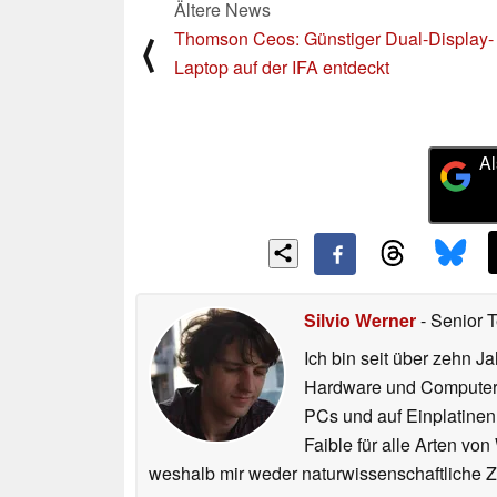
Ältere News
Thomson Ceos: Günstiger Dual-Display-
⟨
Laptop auf der IFA entdeckt
Al
Silvio Werner
- Senior 
Ich bin seit über zehn J
Hardware und ComputerBa
PCs und auf Einplatinen
Faible für alle Arten vo
weshalb mir weder naturwissenschaftliche 