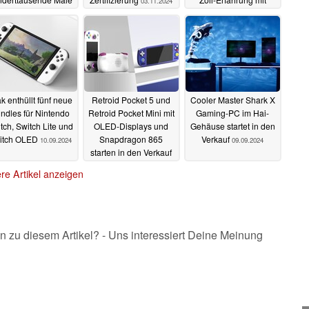
03.11.2024
erkaufen
Rabatt erhältlich
14.11.2024
17.10.2024
k enthüllt fünf neue
Retroid Pocket 5 und
Cooler Master Shark X
ndles für Nintendo
Retroid Pocket Mini mit
Gaming-PC im Hai-
tch, Switch Lite und
OLED-Displays und
Gehäuse startet in den
itch OLED
Snapdragon 865
Verkauf
10.09.2024
09.09.2024
starten in den Verkauf
10.09.2024
re Artikel anzeigen
n zu diesem Artikel? - Uns interessiert Deine Meinung