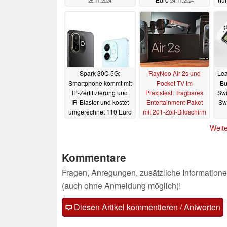
28.11.2024
24.11.2024
v
Spark 30C 5G:
RayNeo Air 2s und
Lea
Smartphone kommt mit
Pocket TV im
Bu
IP-Zertifizierung und
Praxistest: Tragbares
Swi
IR-Blaster und kostet
Entertainment-Paket
Sw
umgerechnet 110 Euro
mit 201-Zoll-Bildschirm
10.10.2024
18.09.2024
Weite
Kommentare
Fragen, Anregungen, zusätzliche Informatione
(auch ohne Anmeldung möglich)!
Diesen Artikel kommentieren / Antworten