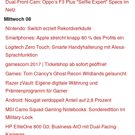
Dual-Front-Cam: Oppo‘s F3 Plus "Selfie Expert" Specs im
Netz
Mittwoch 08
Nintendo: Switch erzielt Rekordverkäufe
Smartphones: Apple streicht knapp 80 % des Profits ein
Logitech Zero Touch: Smarte Handyhalterung mit Alexa-
Sprachfunktion
gamescom 2017 | Ticketshop ab sofort geöffnet
Games: Tom Clancy's Ghost Recon Wildlands gelauncht
Razer zVault: Eigene digitale Währung und
Prämienprogramm für Gamer
Android: Nougat verdoppelt Anteil auf 2,8 Prozent
MSI Camo Squad Gaming-Notebooks: Sonderedition im
Military-Look
HP EliteOne 800 G3: Business-AiO mit Dual-Facing-
Kameras