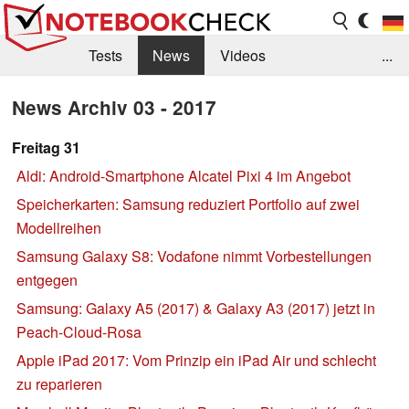
Tests
News
Videos
...
Benchmarks & Tech
Externe Tests
News Archiv 03 - 2017
Kaufberatung
Deals
Suche
Jobs
Freitag 31
Aldi: Android-Smartphone Alcatel Pixi 4 im Angebot
Forum
Speicherkarten: Samsung reduziert Portfolio auf zwei
Modellreihen
Samsung Galaxy S8: Vodafone nimmt Vorbestellungen
entgegen
Samsung: Galaxy A5 (2017) & Galaxy A3 (2017) jetzt in
Peach-Cloud-Rosa
Apple iPad 2017: Vom Prinzip ein iPad Air und schlecht
zu reparieren