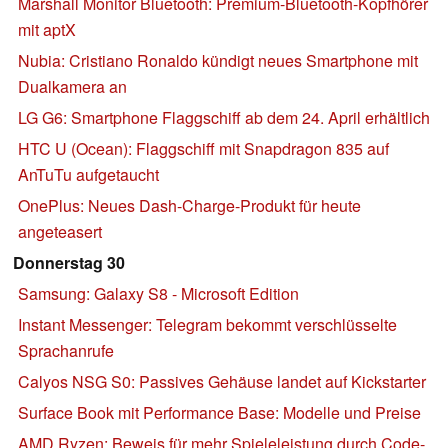
Marshall Monitor Bluetooth: Premium-Bluetooth-Kopfhörer
mit aptX
Nubia: Cristiano Ronaldo kündigt neues Smartphone mit
Dualkamera an
LG G6: Smartphone Flaggschiff ab dem 24. April erhältlich
HTC U (Ocean): Flaggschiff mit Snapdragon 835 auf
AnTuTu aufgetaucht
OnePlus: Neues Dash-Charge-Produkt für heute
angeteasert
Donnerstag 30
Samsung: Galaxy S8 - Microsoft Edition
Instant Messenger: Telegram bekommt verschlüsselte
Sprachanrufe
Calyos NSG S0: Passives Gehäuse landet auf Kickstarter
Surface Book mit Performance Base: Modelle und Preise
AMD Ryzen: Beweis für mehr Spieleleistung durch Code-