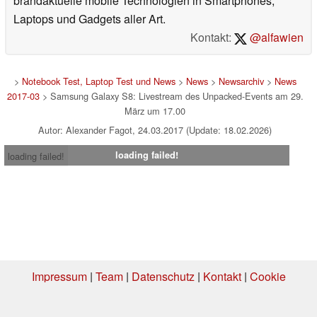
brandaktuelle mobile Technologien in Smartphones,
Laptops und Gadgets aller Art.
Kontakt:
@alfawien
>
Notebook Test, Laptop Test und News
>
News
>
Newsarchiv
>
News
2017-03
> Samsung Galaxy S8: Livestream des Unpacked-Events am 29.
März um 17.00
Autor: Alexander Fagot, 24.03.2017 (Update: 18.02.2026)
loading failed!
loading failed!
Impressum
|
Team
|
Datenschutz
|
Kontakt
|
Cookie
Einstellungen
| 05.08.2026 00:39
* Beim Kauf über einen Affiliate-Link kann Notebookcheck eine Vergütung