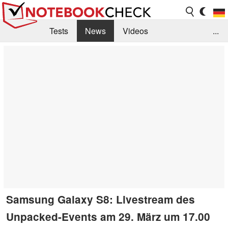
Tests
News
Videos
...
Benchmarks & Tech
Externe Tests
Kaufberatung
Deals
Suche
Jobs
Forum
Samsung Galaxy S8: Livestream des
Unpacked-Events am 29. März um 17.00