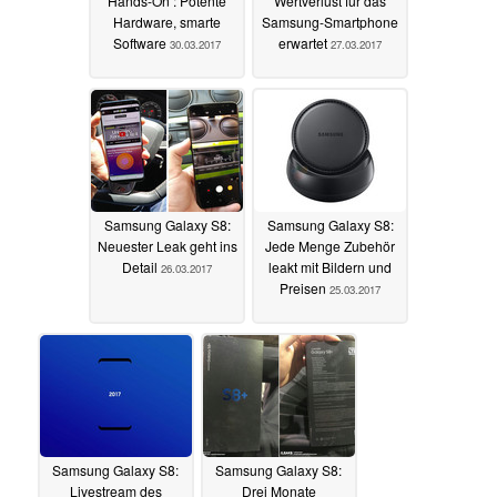
Hands-On : Potente
Wertverlust für das
Hardware, smarte
Samsung-Smartphone
Software
erwartet
30.03.2017
27.03.2017
Samsung Galaxy S8:
Samsung Galaxy S8:
Neuester Leak geht ins
Jede Menge Zubehör
Detail
leakt mit Bildern und
26.03.2017
Preisen
25.03.2017
Samsung Galaxy S8:
Samsung Galaxy S8:
Livestream des
Drei Monate