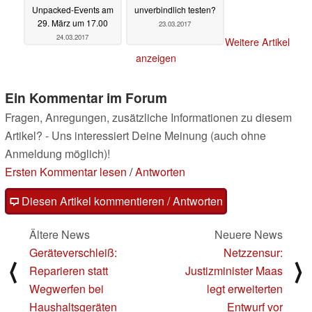
Unpacked-Events am
unverbindlich testen?
29. März um 17.00
23.03.2017
24.03.2017
Weitere Artikel
anzeigen
Ein Kommentar im Forum
Fragen, Anregungen, zusätzliche Informationen zu diesem
Artikel? - Uns interessiert Deine Meinung (auch ohne
Anmeldung möglich)!
Ersten Kommentar lesen
/
Antworten
Diesen Artikel kommentieren / Antworten
Ältere News
Neuere News
Geräteverschleiß:
Netzzensur:
⟨
⟩
Reparieren statt
Justizminister Maas
Wegwerfen bei
legt erweiterten
Haushaltsgeräten
Entwurf vor