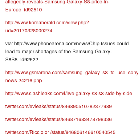
allegedly-reveals-Samsung-Galaxy-S8-price-in-
Europe_id92510
http://www.koreaherald.com/view.php?
ud=20170328000274
via: http://www.phonearena.com/news/Chip-issues-could-
lead-to-major-shortages-of-the-Samsung-Galaxy-
S8S8_id92522
http://www.gsmarena.com/samsung_galaxy_s8_to_use_son
news-24216.php
http://www.slashleaks.com/l/live-galaxy-s8-s8-side-by-side
twitter.com/evleaks/status/846890510782377989
twitter.com/evleaks/status/846871683478798336
twitter.com/Ricciolo1/status/846806146610540545