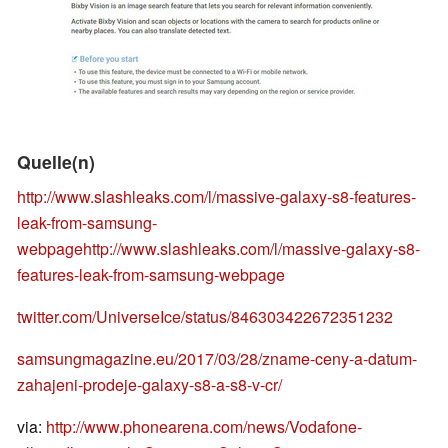
Quelle(n)
http://www.slashleaks.com/l/massive-galaxy-s8-features-
leak-from-samsung-
webpage
http://www.slashleaks.com/l/massive-galaxy-s8-
features-leak-from-samsung-webpage
twitter.com/UniverseIce/status/846303422672351232
samsungmagazine.eu/2017/03/28/zname-ceny-a-datum-
zahajeni-prodeje-galaxy-s8-a-s8-v-cr/
via:
http://www.phonearena.com/news/Vodafone-