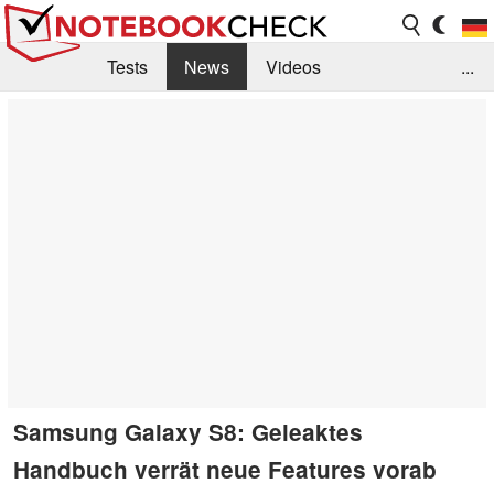
Tests
News
Videos
...
Benchmarks & Tech
Externe Tests
Kaufberatung
Deals
Suche
Jobs
Forum
Samsung Galaxy S8: Geleaktes
Handbuch verrät neue Features vorab