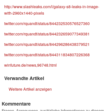
http://www.slashleaks.com/l/galaxy-s8-leaks-in-image-
with-2960x1440-pixels
twitter.com/rquandt/status/844232530576527360
twitter.com/rquandt/status/844232659077349381
twitter.com/rquandt/status/844296286438379521
twitter.com/rquandt/status/844311834807226368
winfuture.de/news,96748.html
Verwandte Artikel
Weitere Artikel anzeigen
Kommentare
Fragen, Anregungen, zusätzliche Informationen zu diesem