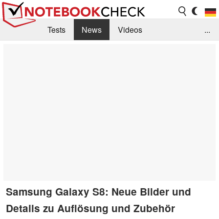
Tests
News
Videos
...
Benchmarks & Tech
Externe Tests
Kaufberatung
Deals
Suche
Jobs
Forum
Samsung Galaxy S8: Neue Bilder und
Details zu Auflösung und Zubehör