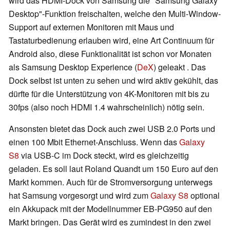
wird das HDMI-Dock von Samsung die "Samsung Galaxy
Desktop"-Funktion freischalten, welche den Multi-Window-
Support auf externen Monitoren mit Maus und
Tastaturbedienung erlauben wird, eine Art Continuum für
Android also, diese Funktionalität ist schon vor Monaten
als Samsung Desktop Experience (
DeX
) geleakt . Das
Dock selbst ist unten zu sehen und wird aktiv gekühlt, das
dürfte für die Unterstützung von 4K-Monitoren mit bis zu
30fps (also noch HDMI 1.4 wahrscheinlich) nötig sein.
Ansonsten bietet das Dock auch zwei USB 2.0 Ports und
einen 100 Mbit Ethernet-Anschluss. Wenn das
Galaxy
S8
via USB-C im Dock steckt, wird es gleichzeitig
geladen. Es soll laut Roland Quandt um 150 Euro auf den
Markt kommen. Auch für de Stromversorgung unterwegs
hat Samsung vorgesorgt und wird zum
Galaxy S8
optional
ein Akkupack mit der Modellnummer EB-PG950 auf den
Markt bringen. Das Gerät wird es zumindest in den zwei