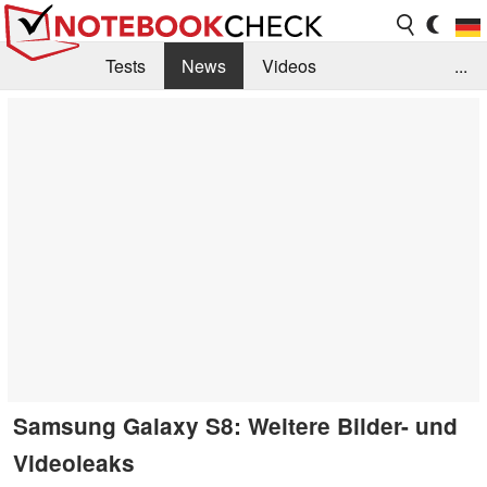
Tests
News
Videos
...
Benchmarks & Tech
Externe Tests
Kaufberatung
Deals
Suche
Jobs
Forum
Samsung Galaxy S8: Weitere Bilder- und
Videoleaks