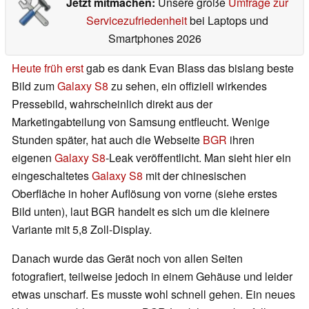
Jetzt mitmachen:
Unsere große
Umfrage zur
Servicezufriedenheit
bei Laptops und
Smartphones 2026
Heute früh erst
gab es dank Evan Blass das bislang beste
Bild zum
Galaxy S8
zu sehen, ein offiziell wirkendes
Pressebild, wahrscheinlich direkt aus der
Marketingabteilung von Samsung entfleucht. Wenige
Stunden später, hat auch die Webseite
BGR
ihren
eigenen
Galaxy S8
-Leak veröffentlicht. Man sieht hier ein
eingeschaltetes
Galaxy S8
mit der chinesischen
Oberfläche in hoher Auflösung von vorne (siehe erstes
Bild unten), laut BGR handelt es sich um die kleinere
Variante mit 5,8 Zoll-Display.
Danach wurde das Gerät noch von allen Seiten
fotografiert, teilweise jedoch in einem Gehäuse und leider
etwas unscharf. Es musste wohl schnell gehen. Ein neues