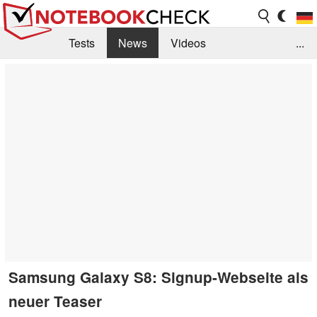
Tests
News
Videos
...
Benchmarks & Tech
Externe Tests
Kaufberatung
Deals
Suche
Jobs
Forum
Samsung Galaxy S8: Signup-Webseite als
neuer Teaser