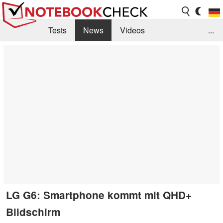
Tests
News
Videos
...
Benchmarks & Tech
Externe Tests
Kaufberatung
Deals
Suche
Jobs
Forum
LG G6: Smartphone kommt mit QHD+
Bildschirm