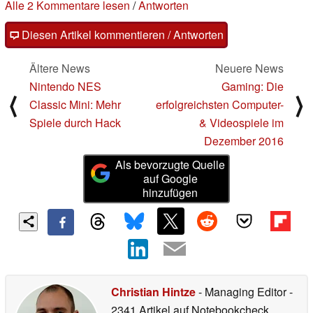
Alle 2 Kommentare lesen
/
Antworten
Diesen Artikel kommentieren / Antworten
Ältere News
Neuere News
Nintendo NES
Gaming: Die
⟨
⟩
Classic Mini: Mehr
erfolgreichsten Computer-
Spiele durch Hack
& Videospiele im
Dezember 2016
Als bevorzugte Quelle
auf Google
hinzufügen
Christian Hintze
- Managing Editor
-
2341 Artikel auf Notebookcheck