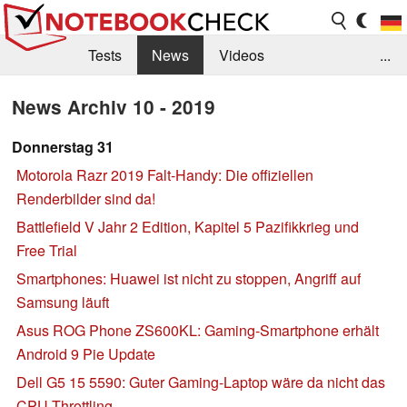
Tests
News
Videos
...
Benchmarks & Tech
Externe Tests
News Archiv 10 - 2019
Kaufberatung
Deals
Suche
Jobs
Donnerstag 31
Motorola Razr 2019 Falt-Handy: Die offiziellen
Forum
Renderbilder sind da!
Battlefield V Jahr 2 Edition, Kapitel 5 Pazifikkrieg und
Free Trial
Smartphones: Huawei ist nicht zu stoppen, Angriff auf
Samsung läuft
Asus ROG Phone ZS600KL: Gaming-Smartphone erhält
Android 9 Pie Update
Dell G5 15 5590: Guter Gaming-Laptop wäre da nicht das
CPU-Throttling