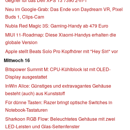
Gegner für das Dell XPS 13 7390 2-in-1
Neu im Google-Grab: Das Ende von Daydream VR, Pixel
Buds 1, Clips-Cam
Nubia Red Magic 3S: Gaming-Handy ab 479 Euro
MIUI 11-Roadmap: Diese Xiaomi-Handys erhalten die
globale Version
Apple stellt Beats Solo Pro Kopfhörer mit "Hey Siri" vor
Mittwoch 16
Bitspower Summit M: CPU-Kühlblock ist mit OLED-
Display ausgestattet
InWin Alice: Günstiges und extravagantes Gehäuse
besteht (auch) aus Kunststoff
Für dünne Tasten: Razer bringt optische Switches in
Notebook-Tastaturen
Sharkoon RGB Flow: Beleuchtetes Gehäuse mit zwei
LED-Leisten und Glas-Seitenfenster