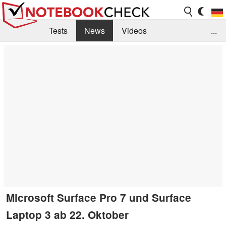
Tests
News
Videos
...
Benchmarks & Tech
Externe Tests
Kaufberatung
Deals
Suche
Jobs
Forum
Microsoft Surface Pro 7 und Surface
Laptop 3 ab 22. Oktober